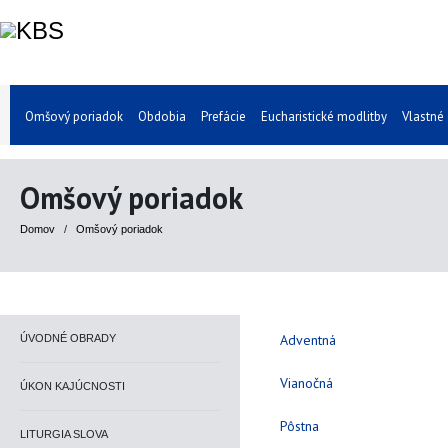
Omšový poriadok
Obdobia
Prefácie
Eucharistické modlitby
Vlastné
Omšový poriadok
Domov
/
Omšový poriadok
Adventná
ÚVODNÉ OBRADY
Vianočná
ÚKON KAJÚCNOSTI
Pôstna
LITURGIA SLOVA