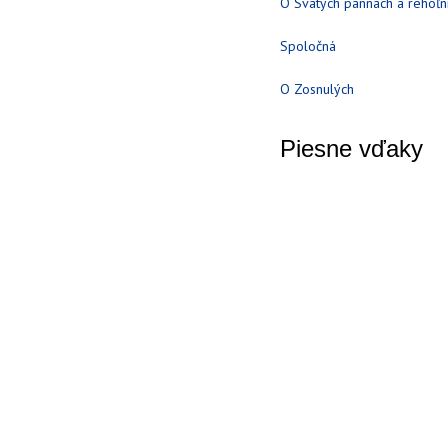
O Svätých pannách a rehoľn
Spoločná
O Zosnulých
Piesne vďaky
KBS © 1997-2026