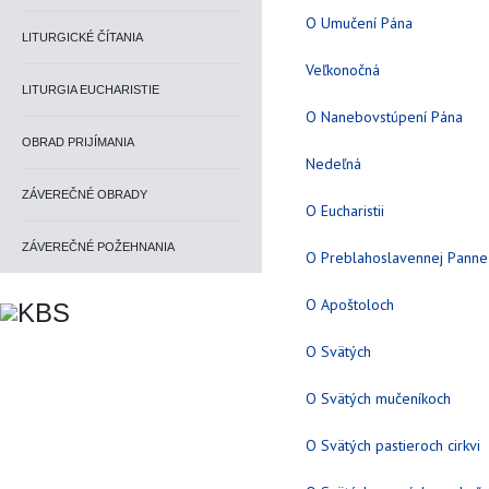
O Umučení Pána
LITURGICKÉ ČÍTANIA
Veľkonočná
LITURGIA EUCHARISTIE
O Nanebovstúpení Pána
OBRAD PRIJÍMANIA
Nedeľná
ZÁVEREČNÉ OBRADY
O Eucharistii
ZÁVEREČNÉ POŽEHNANIA
O Preblahoslavennej Panne 
O Apoštoloch
O Svätých
O Svätých mučeníkoch
O Svätých pastieroch cirkvi