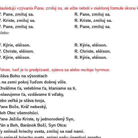
asledujú vzývania Pane, zmiluj sa, ak ešte neboli v niektorej formule úkonu k
V. Pane, zmiluj sa.
R. Pane, zmiluj sa.
. Kriste, zmiluj sa.
R. Kriste, zmiluj sa.
V. Pane, zmiluj sa.
R. Pane, zmiluj sa.
Alebo:
. Kýrie, eléison.
R. Kýrie, eléison.
. Christe, eléison.
R. Christe, eléison.
. Kýrie, eléison.
R. Kýrie, eléison.
otom, keď je to predpísané, spieva sa alebo recituje hymnus:
Sláva Bohu na výsostiach
a na zemi pokoj ľuďom dobrej vôle.
hválime ťa, velebíme ťa, klaniame sa ti,
slavujeme ťa, vzdávame ti vďaky,
ebo veľká je sláva tvoja,
ane Bože, Kráľ nebeský,
Boh Otec všemohúci.
ane Ježišu Kriste, ty jednorodený Syn,
án a Boh, Baránok Boží, Syn Otca:
Ty snímaš hriechy sveta, zmiluj sa nad nami.
y snímaš hriechy sveta, prijmi našu úpenlivú prosbu.