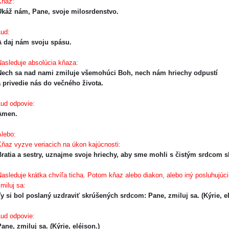
ňaz:
Ukáž nám, Pane, svoje milosrdenstvo.
̌ud:
A daj nám svoju spásu.
asleduje absolúcia kňaza:
Nech sa nad nami zmiluje všemohúci Boh, nech nám hriechy odpustí
 privedie nás do večného života.
̌ud odpovie:
Amen.
Alebo:
ňaz vyzve veriacich na úkon kajúcnosti:
ratia a sestry, uznajme svoje hriechy, aby sme mohli s čistým srdcom sláv
asleduje krátka chvíľa ticha. Potom kňaz alebo diakon, alebo iný posluhujúc
miluj sa:
y si bol poslaný uzdraviť skrúšených srdcom: Pane, zmiluj sa. (Kýrie, el
̌ud odpovie:
ane, zmiluj sa. (Kýrie, eléison.)