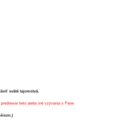
iť sväté tajomstvá.
i prednesie tieto alebo iné vzývania s Pane
éison.)