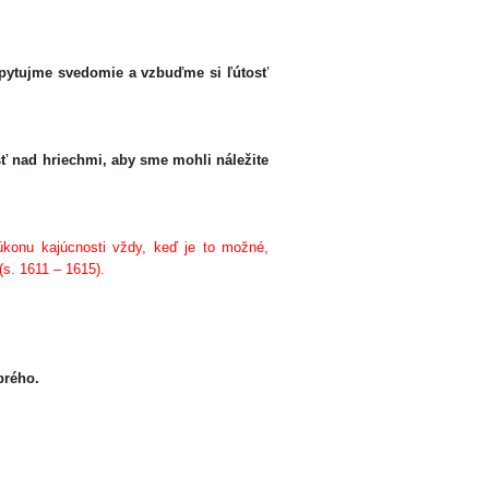
spytujme svedomie a vzbuďme si ľútosť
osť nad hriechmi, aby sme mohli náležite
konu kajúcnosti vždy, keď je to možné,
 (s. 1611 – 1615).
rého.