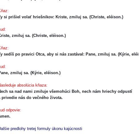
ňaz:
y si prišiel volať hriešnikov: Kriste, zmiluj sa. (Christe, eléison.)
̌ud:
riste, zmiluj sa. (Christe, eléison.)
ňaz:
y sedíš po pravici Otca, aby si nás zastával: Pane, zmiluj sa. (Kýrie, elé
̌ud:
ane, zmiluj sa. (Kýrie, eléison.)
asleduje absolúcia kňaza:
Nech sa nad nami zmiluje všemohúci Boh, nech nám hriechy odpustí
 privedie nás do večného života.
̌ud odpovie:
Amen.
̌alšie predlohy tretej formuly úkonu kajúcnosti