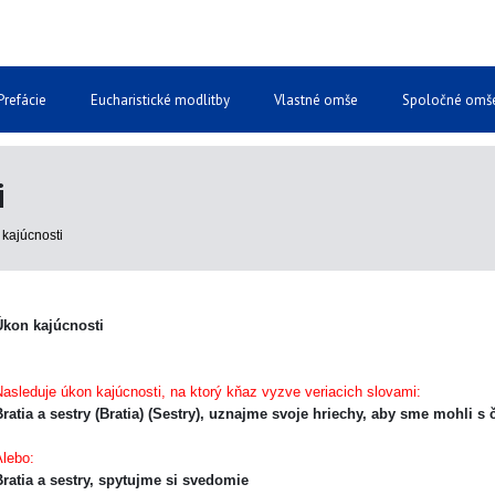
Prefácie
Eucharistické modlitby
Vlastné omše
Spoločné omš
i
kajúcnosti
Úkon kajúcnosti
asleduje úkon kajúcnosti, na ktorý kňaz vyzve veriacich slovami:
ratia a sestry (Bratia) (Sestry), uznajme svoje hriechy, aby sme mohli s čis
Alebo:
Bratia a sestry, spytujme si svedomie