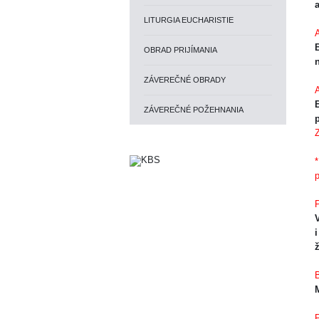
a
LITURGIA EUCHARISTIE
OBRAD PRIJÍMANIA
ZÁVEREČNÉ OBRADY
B
ZÁVEREČNÉ POŽEHNANIA
p
Z
*
p
P
i
B
P