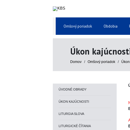
Omšový poriadok
Obdobia
Úkon kajúcnost
Domov
/
Omšový poriadok
/
Úkon 
ÚVODNÉ OBRADY
ÚKON KAJÚCNOSTI
N
B
LITURGIA SLOVA
LITURGICKÉ ČÍTANIA