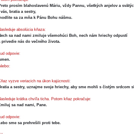
reto prosím blahoslavenú Máriu, vždy Pannu, všetkých anjelov a svätýc
 vás, bratia a sestry,
modlite sa za mňa k Pánu Bohu nášmu.
asleduje absolúcia kňaza:
Nech sa nad nami zmiluje všemohúci Boh, nech nám hriechy odpustí
 privedie nás do večného života.
̌ud odpovie:
Amen.
Alebo:
ňaz vyzve veriacich na úkon kajúcnosti:
ratia a sestry, uznajme svoje hriechy, aby sme mohli s čistým srdcom sláv
asleduje krátka chvíľa ticha. Potom kňaz pokračuje:
Zmiluj sa nad nami, Pane.
̌ud odpovie:
ebo sme sa prehrešili proti tebe.