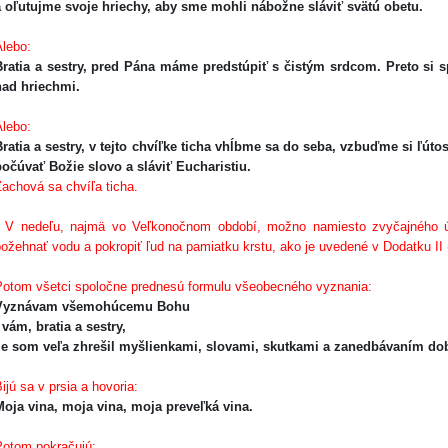
 oľutujme svoje hriechy, aby sme mohli nábožne sláviť svätú obetu.
Alebo:
Bratia a sestry, pred Pána máme predstúpiť s čistým srdcom. Preto si 
nad hriechmi.
Alebo:
ratia a sestry, v tejto chvíľke ticha vhĺbme sa do seba, vzbuďme si ľút
očúvať Božie slovo a sláviť Eucharistiu.
achová sa chvíľa ticha.
 V nedeľu, najmä vo Veľkonočnom období, možno namiesto zvyčajného ú
ožehnať vodu a pokropiť ľud na pamiatku krstu, ako je uvedené v Dodatku II
otom všetci spoločne prednesú formulu všeobecného vyznania:
Vyznávam všemohúcemu Bohu
 vám, bratia a sestry,
že som veľa zhrešil myšlienkami, slovami, skutkami a zanedbávaním dob
ijú sa v prsia a hovoria:
Moja vina, moja vina, moja preveľká vina.
otom pokračujú: