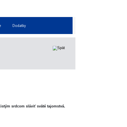
e
Dodatky
tým srdcom sláviť sväté tajomstvá.