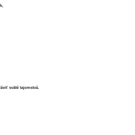
h,
iť sväté tajomstvá.