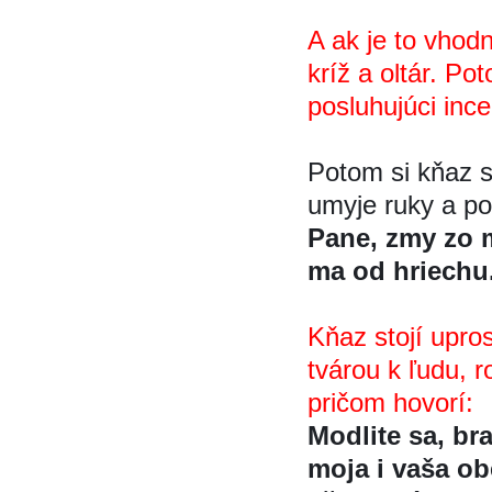
A ak je to vhodn
kríž a oltár. P
posluhujúci ince
Potom si kňaz s
umyje ruky a pot
Pane, zmy zo m
ma od hriechu
Kňaz stojí upros
tvárou k ľudu, 
pričom hovorí:
Modlite sa, bra
moja i vaša obe