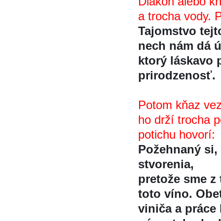
Diakon alebo kň
a trocha vody. P
Tajomstvo tejt
nech nám dá ú
ktorý láskavo 
prirodzenosť.
Potom kňaz ve
ho drží trocha 
potichu hovorí:
Požehnaný si,
stvorenia,
pretože sme z t
toto víno. Ob
viniča a práce