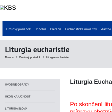
Omšový poriadok
Obdobia
Prefácie
Eucharistické modlitby
Vlastné
Liturgia eucharistie
Domov
/
Omšový poriadok
/
Liturgia eucharistie
Liturgia Eucha
ÚVODNÉ OBRADY
ÚKON KAJÚCNOSTI
Po skončení lit
LITURGIA SLOVA
prípravu obetny