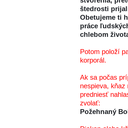
stvorenia, pret
štedrosti prija
Obetujeme ti 
práce ľudskýc
chlebom život
Potom položí p
korporál.
Ak sa počas pri
nespieva, kňaz m
predniesť nahla
zvolať:
Požehnaný Bo