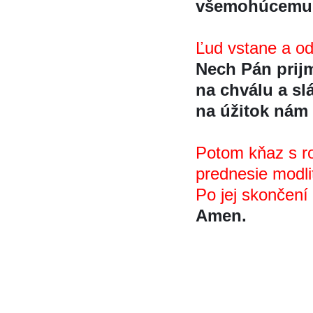
všemohúcemu
Ľud vstane a o
Nech Pán prijm
na chválu a s
na úžitok nám 
Potom kňaz s ro
prednesie modli
Po jej skončení 
Amen.