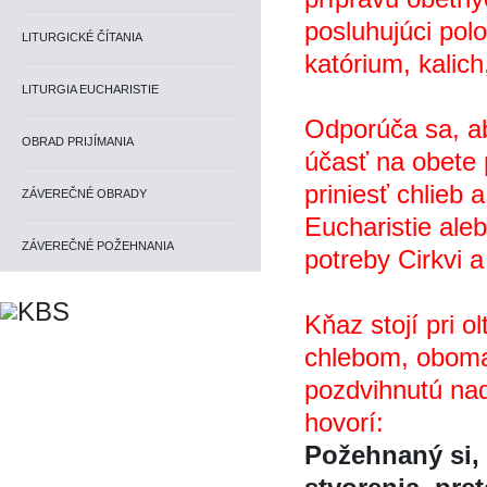
posluhujúci poloz
LITURGICKÉ ČÍTANIA
katórium, kalich,
LITURGIA EUCHARISTIE
Odporúča sa, ab
OBRAD PRIJÍMANIA
účasť na obete 
priniesť chlieb a
ZÁVEREČNÉ OBRADY
Eucharistie alebo
ZÁVEREČNÉ POŽEHNANIA
potreby Cirkvi 
Kňaz stojí pri o
chlebom, oboma r
pozdvihnutú nad
hovorí:
Požehnaný si,