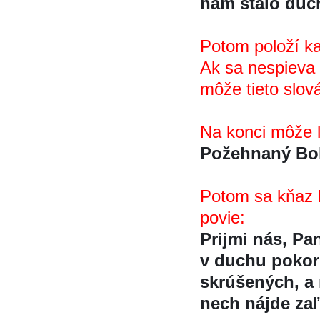
nám stalo duc
Potom položí ka
Ak sa nespieva 
môže tieto slov
Na konci môže l
Požehnaný Bo
Potom sa kňaz h
povie:
Prijmi nás, Pa
v duchu pokorn
skrúšených, a
nech nájde zaľ