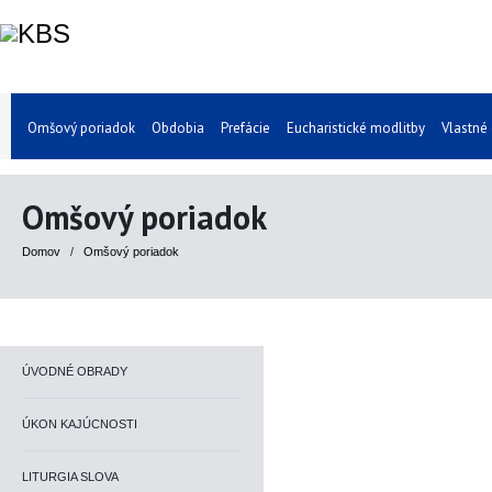
Omšový poriadok
Obdobia
Prefácie
Eucharistické modlitby
Vlastné
Omšový poriadok
Domov
/
Omšový poriadok
ÚVODNÉ OBRADY
ÚKON KAJÚCNOSTI
LITURGIA SLOVA