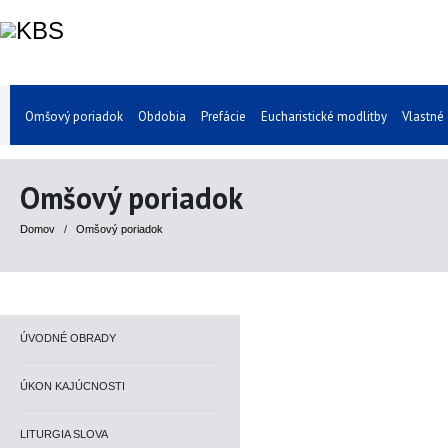
Omšový poriadok
Obdobia
Prefácie
Eucharistické modlitby
Vlastné
Omšový poriadok
Domov
/
Omšový poriadok
ÚVODNÉ OBRADY
ÚKON KAJÚCNOSTI
LITURGIA SLOVA