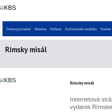
Omšový poriadok
Obdobia
Prefácie
Eucharistické modlitby
Vlastné
Rímsky misál
Rímsky misál
Internetová strá
vydania Rímske