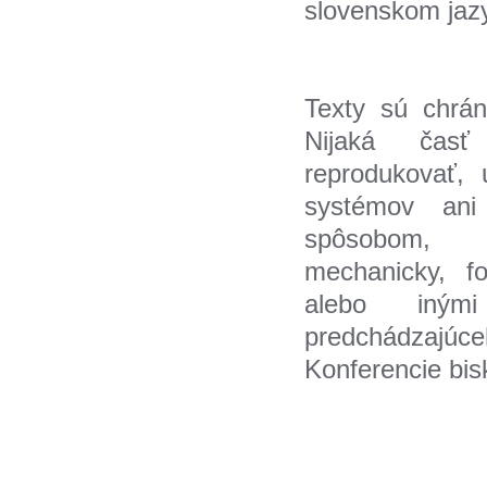
slovenskom jaz
Texty sú chrán
Nijaká čas
reprodukovať, 
systémov ani
spôsobom, č
mechanicky, fo
alebo inými
predchádzajú
Konferencie bi