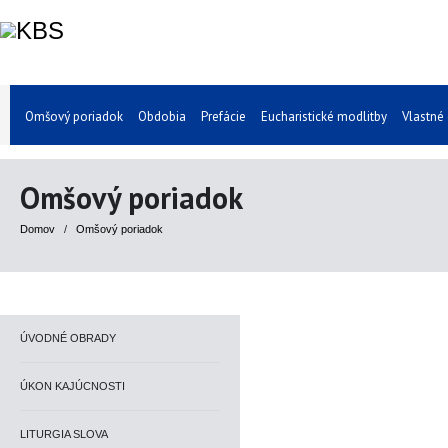
Omšový poriadok
Obdobia
Prefácie
Eucharistické modlitby
Vlastné
Omšový poriadok
Domov
/
Omšový poriadok
ÚVODNÉ OBRADY
ÚKON KAJÚCNOSTI
LITURGIA SLOVA