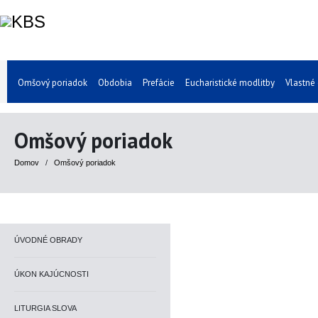
Omšový poriadok
Obdobia
Prefácie
Eucharistické modlitby
Vlastné
Omšový poriadok
Domov
/
Omšový poriadok
ÚVODNÉ OBRADY
ÚKON KAJÚCNOSTI
LITURGIA SLOVA