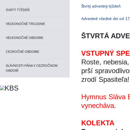
Štvrtý adventný týždeň
SVÄTÝ TÝŽDEŇ
Adventné všedné dni od 17
VEĽKONOČNÉ TROJDNIE
ŠTVRTÁ ADV
VEĽKONOČNÉ OBDOBIE
VSTUPNÝ SP
CEZROČNÉ OBDOBIE
Roste, nebesia, 
SLÁVNOSTI PÁNA V CEZROČNOM
prší spravodliv
OBDOBÍ
zrodí Spasiteľa
Hymnus Sláva B
vynecháva.
KOLEKTA