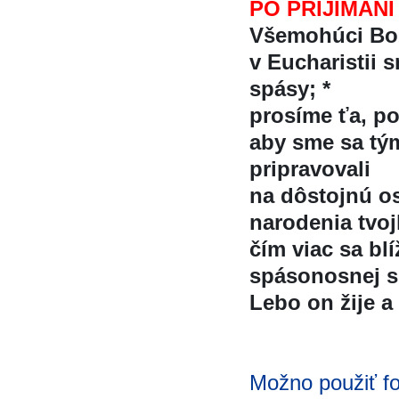
PO PRIJÍMANÍ
Všemohúci Boz
v Eucharistii sm
spásy; *
prosíme ťa, p
aby sme sa tým
pripravovali
na dôstojnú 
narodenia tvo
čím viac sa blí
spásonosnej sl
Lebo on žije a
Možno použiť f