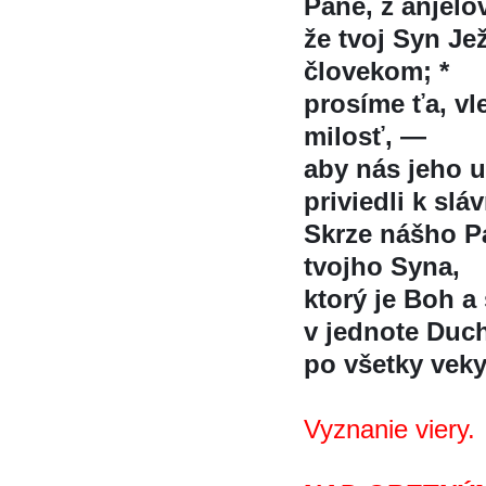
Pane, z anjelo
že tvoj Syn Jez
človekom; *
prosíme ťa, v
milosť, —
aby nás jeho um
priviedli k sla
Skrze nášho Pa
tvojho Syna,
ktorý je Boh a 
v jednote Duch
po všetky vek
Vyznanie viery.