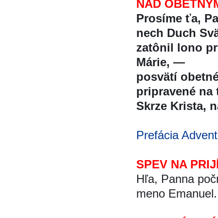
NAD OBETNÝ
Prosíme ťa, Pa
nech Duch Svä
zatônil lono 
Márie, —
posvätí obetne
pripravené na 
Skrze Krista, na
Prefácia Adventn
SPEV NA PRIJ
Hľa, Panna poč
meno Emanuel. (