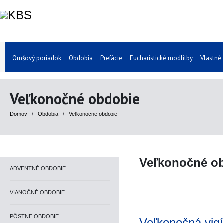
Omšový poriadok
Obdobia
Prefácie
Eucharistické modlitby
Vlastné
Veľkonočné obdobie
Domov
/
Obdobia
/
Veľkonočné obdobie
Veľkonočné o
ADVENTNÉ OBDOBIE
VIANOČNÉ OBDOBIE
PÔSTNE OBDOBIE
Veľkonočná vigí