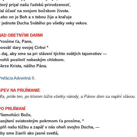
torý prijal našu ľudskú prirodzenosť,
al účasť na svojom božskom živote.
ebo on je Boh a s tebou žije a kraľuje
v jednote Ducha Svätého po všetky veky vekov.
NAD OBETNÝMI DARMI
rosíme ťa, Pane,
osväť dary svojej Cirkvi *
 daj, aby sme sa pri slávení týchto svätých tajomstiev —
mohli posilniť nebeským chlebom.
krze Krista, nášho Pána.
refácia Adventná II.
SPEV NA PRIJÍMANIE
ľa, príde ten, po ktorom túžia všetky národy, a Pánov dom sa naplní slávou
PO PRIJÍMANÍ
Všemohúci Bože,
asýtení sviatostným pokrmom ťa prosíme, *
plň našu túžbu a zapáľ v nás oheň svojho Ducha, —
by sme žiarili ako jasné svetlá,