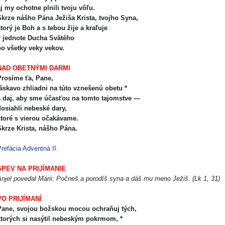
j my ochotne plnili tvoju vôľu.
krze nášho Pána Ježiša Krista, tvojho Syna,
torý je Boh a s tebou žije a kraľuje
v jednote Ducha Svätého
po všetky veky vekov.
NAD OBETNÝMI DARMI
rosíme ťa, Pane,
áskavo zhliadni na túto vznešenú obetu *
a daj, aby sme účasťou na tomto tajomstve —
dosiahli nebeské dary,
toré s vierou očakávame.
krze Krista, nášho Pána.
refácia Adventná II.
SPEV NA PRIJÍMANIE
njel povedal Márii: Počneš a porodíš syna a dáš mu meno Ježiš. (Lk 1, 31)
PO PRIJÍMANÍ
Pane, svojou božskou mocou ochraňuj tých,
ktorých si nasýtil nebeským pokrmom, *