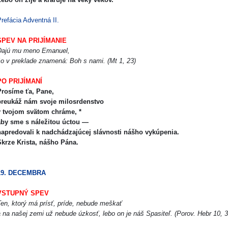
refácia Adventná II.
SPEV NA PRIJÍMANIE
Dajú mu meno Emanuel,
̌o v preklade znamená: Boh s nami. (Mt 1, 23)
PO PRIJÍMANÍ
rosíme ťa, Pane,
preukáž nám svoje milosrdenstvo
v tvojom svätom chráme, *
by sme s náležitou úctou —
apredovali k nadchádzajúcej slávnosti nášho vykúpenia.
krze Krista, nášho Pána.
19. DECEMBRA
VSTUPNÝ SPEV
en, ktorý má prísť, príde, nebude meškať
 na našej zemi už nebude úzkosť, lebo on je náš Spasiteľ. (Porov. Hebr 10, 