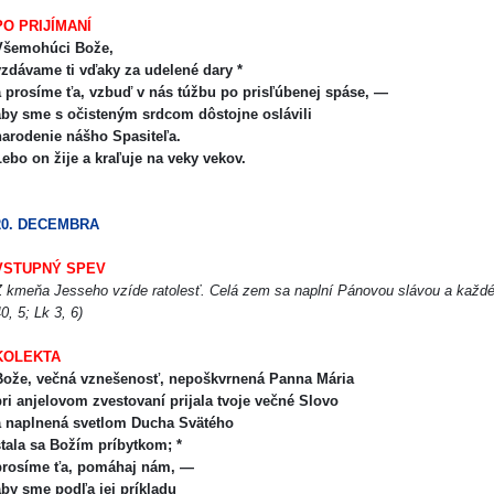
PO PRIJÍMANÍ
Všemohúci Bože,
zdávame ti vďaky za udelené dary *
 prosíme ťa, vzbuď v nás túžbu po prisľúbenej spáse, —
aby sme s očisteným srdcom dôstojne oslávili
arodenie nášho Spasiteľa.
ebo on žije a kraľuje na veky vekov.
20. DECEMBRA
VSTUPNÝ SPEV
 kmeňa Jesseho vzíde ratolesť. Celá zem sa naplní Pánovou slávou a každé 
0, 5; Lk 3, 6)
KOLEKTA
ože, večná vznešenosť, nepoškvrnená Panna Mária
ri anjelovom zvestovaní prijala tvoje večné Slovo
a naplnená svetlom Ducha Svätého
tala sa Božím príbytkom; *
prosíme ťa, pomáhaj nám, —
by sme podľa jej príkladu