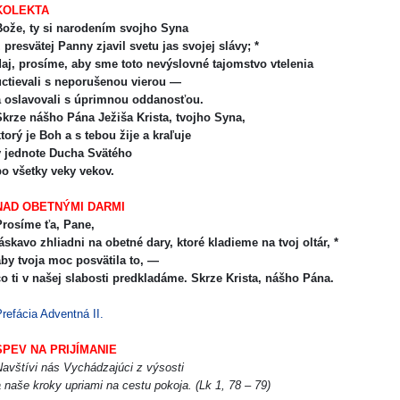
KOLEKTA
Bože, ty si narodením svojho Syna
 presvätej Panny zjavil svetu jas svojej slávy; *
daj, prosíme, aby sme toto nevýslovné tajomstvo vtelenia
uctievali s neporušenou vierou —
a oslavovali s úprimnou oddanosťou.
krze nášho Pána Ježiša Krista, tvojho Syna,
torý je Boh a s tebou žije a kraľuje
v jednote Ducha Svätého
po všetky veky vekov.
NAD OBETNÝMI DARMI
rosíme ťa, Pane,
áskavo zhliadni na obetné dary, ktoré kladieme na tvoj oltár, *
aby tvoja moc posvätila to, —
̌o ti v našej slabosti predkladáme. Skrze Krista, nášho Pána.
refácia Adventná II.
SPEV NA PRIJÍMANIE
avštívi nás Vychádzajúci z výsosti
 naše kroky upriami na cestu pokoja. (Lk 1, 78 – 79)