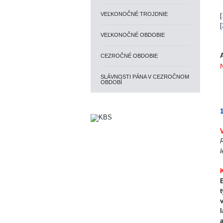
VEĽKONOČNÉ TROJDNIE
[
[
VEĽKONOČNÉ OBDOBIE
CEZROČNÉ OBDOBIE
SLÁVNOSTI PÁNA V CEZROČNOM
OBDOBÍ
R
l
B
t
v