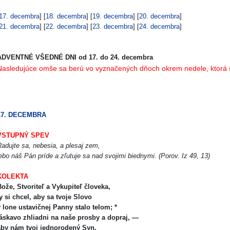
17. decembra
] [
18. decembra
] [
19. decembra
] [
20. decembra
]
21. decembra
] [
22. decembra
] [
23. decembra
] [
24. decembra
]
ADVENTNÉ VŠEDNÉ DNI
od 17. do 24. decembra
Nasledujúce omše sa berú vo vyznačených dňoch okrem nedele, ktorá s
17. DECEMBRA
VSTUPNÝ SPEV
adujte sa, nebesia, a plesaj zem,
ebo náš Pán príde a zľutuje sa nad svojimi biednymi. (Porov. Iz 49, 13)
KOLEKTA
ože, Stvoriteľ a Vykupiteľ človeka,
y si chcel, aby sa tvoje Slovo
 lone ustavičnej Panny stalo telom; *
láskavo zhliadni na naše prosby a dopraj, —
aby nám tvoj jednorodený Syn,