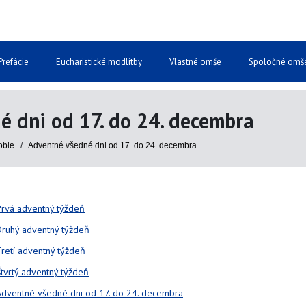
Prefácie
Eucharistické modlitby
Vlastné omše
Spoločné omš
é dni od 17. do 24. decembra
obie
/
Adventné všedné dni od 17. do 24. decembra
Prvá adventný týždeň
Druhý adventný týždeň
Tretí adventný týždeň
Štvrtý adventný týždeň
Adventné všedné dni od 17. do 24. decembra