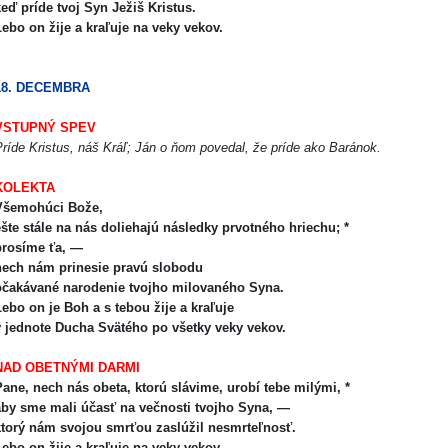
eď príde tvoj Syn Ježiš Kristus.
ebo on žije a kraľuje na veky vekov.
18. DECEMBRA
VSTUPNÝ SPEV
ríde Kristus, náš Kráľ; Ján o ňom povedal, že príde ako Baránok.
KOLEKTA
Všemohúci Bože,
šte stále na nás doliehajú následky prvotného hriechu; *
rosíme ťa, —
nech nám prinesie pravú slobodu
očakávané narodenie tvojho milovaného Syna.
ebo on je Boh a s tebou žije a kraľuje
v jednote Ducha Svätého po všetky veky vekov.
NAD OBETNÝMI DARMI
ane, nech nás obeta, ktorú slávime, urobí tebe milými, *
aby sme mali účasť na večnosti tvojho Syna, —
torý nám svojou smrťou zaslúžil nesmrteľnosť.
ebo on žije a kraľuje na veky vekov.