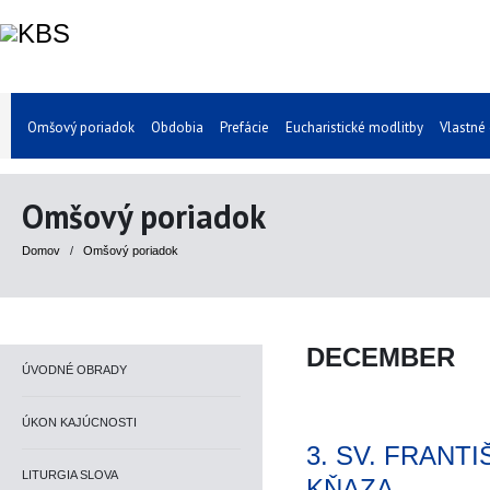
Omšový poriadok
Obdobia
Prefácie
Eucharistické modlitby
Vlastné
Omšový poriadok
Domov
/
Omšový poriadok
DECEMBER
ÚVODNÉ OBRADY
ÚKON KAJÚCNOSTI
3. SV. FRANT
LITURGIA SLOVA
KŇAZA