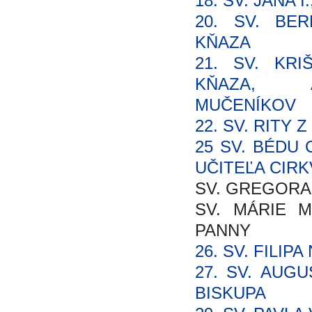
18. SV. JÁNA 
20. SV. BER
KŇAZA
21. SV. KRI
KŇAZA, A
MUČENÍKOV
22. SV. RITY 
25 SV. BÉDU
UČITEĽA CIRK
SV. GREGORA 
SV. MÁRIE M
PANNY
26. SV. FILIP
27. SV. AUG
BISKUPA