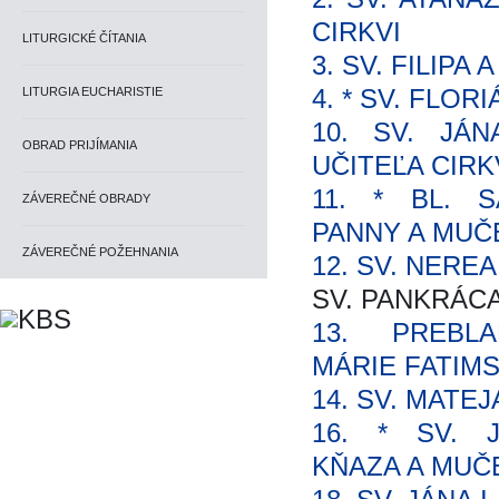
CIRKVI
LITURGICKÉ ČÍTANIA
3. SV. FILIPA
4. * SV. FLOR
LITURGIA EUCHARISTIE
10. SV. JÁN
OBRAD PRIJÍMANIA
UČITEĽA CIRK
11. * BL. S
ZÁVEREČNÉ OBRADY
PANNY A MUČ
ZÁVEREČNÉ POŽEHNANIA
12. SV. NERE
SV. PANKRÁC
13. PREBL
MÁRIE FATIM
14. SV. MATE
16. * SV. 
KŇAZA A MUČ