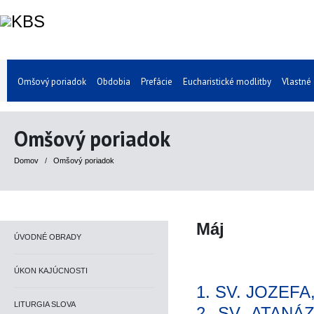
Omšový poriadok
Obdobia
Prefácie
Eucharistické modlitby
Vlastné
Omšový poriadok
Domov
/
Omšový poriadok
Máj
ÚVODNÉ OBRADY
ÚKON KAJÚCNOSTI
1. SV. JOZEF
LITURGIA SLOVA
2. SV. ATANÁ