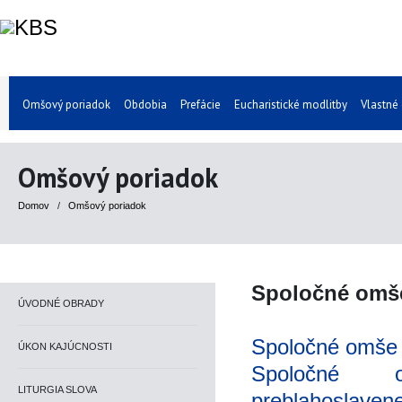
Omšový poriadok
Obdobia
Prefácie
Eucharistické modlitby
Vlastné
Omšový poriadok
Domov
/
Omšový poriadok
Spoločné omš
ÚVODNÉ OBRADY
Spoločné omše 
ÚKON KAJÚCNOSTI
Spoločné 
LITURGIA SLOVA
preblahoslaven