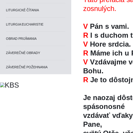
zosnulých.
LITURGICKÉ ČÍTANIA
V
Pán s vami.
LITURGIA EUCHARISTIE
R
I s duchom t
OBRAD PRIJÍMANIA
V
Hore srdcia.
R
Máme ich u 
ZÁVEREČNÉ OBRADY
V
Vzdávajme v
ZÁVEREČNÉ POŽEHNANIA
Bohu.
R
Je to dôstoj
Je naozaj dôst
spásonosné
vzdávať vďaky 
Pane,