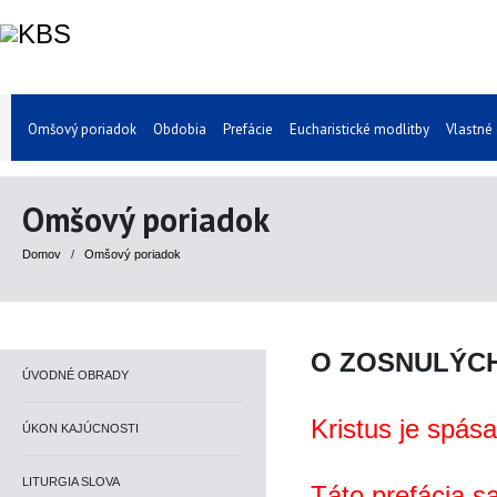
Omšový poriadok
Obdobia
Prefácie
Eucharistické modlitby
Vlastné
Omšový poriadok
Domov
/
Omšový poriadok
O ZOSNULÝCH 
ÚVODNÉ OBRADY
Kristus je spása
ÚKON KAJÚCNOSTI
LITURGIA SLOVA
Táto prefácia s