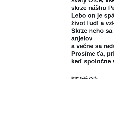
svätý Otče, v
skrze nášho Pá
Lebo on je spá
život ľudí a vz
Skrze neho sa 
anjelov
a večne sa rad
Prosíme ťa, pr
keď spoločne 
Svätý, svätý, svätý...
KBS © 1997-2026