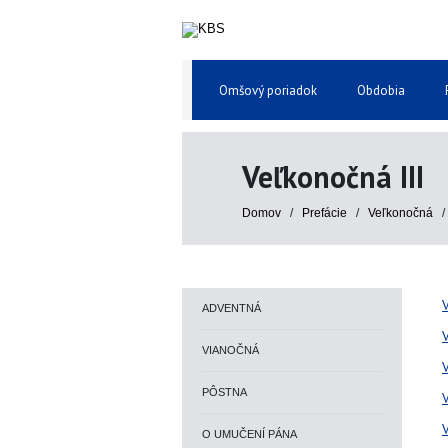
Omšový poriadok
Obdobia
Veľkonočná III
Domov
/
Prefácie
/
Veľkonočná
ADVENTNÁ
VIANOČNÁ
V
PÔSTNA
O UMUČENÍ PÁNA