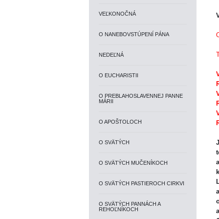
VEĽKONOČNÁ
O NANEBOVSTÚPENÍ PÁNA
O
NEDEĽNÁ
O EUCHARISTII
O PREBLAHOSLAVENNEJ PANNE
MÁRII
O APOŠTOLOCH
O SVÄTÝCH
a
O SVÄTÝCH MUČENÍKOCH
O SVÄTÝCH PASTIEROCH CIRKVI
O SVÄTÝCH PANNÁCH A
REHOĽNÍKOCH