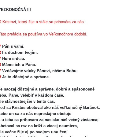
VEĽKONOČNÁ III
 Kristovi, ktorý žije a stále sa prihovára za nás
Táto prefácia sa používa vo Veľkonočnom období.
V
Pán s vami.
R
I s duchom tvojím.
V
Hore srdcia.
R
Máme ich u Pána.
V
Vzdávajme vďaky Pánovi, nášmu Bohu.
R
Je to dôstojné a správne.
Je naozaj dôstojné a správne, dobré a spásonosné
teba, Pane, velebiť v každom čase,
le slávnostnejšie v tento čas,
keď sa Kristus obetoval ako náš veľkonočný Baránok.
Lebo on sa za nás neprestajne obetuje
a u teba sa prihovára za nás ako náš večný zástanca;
obetoval sa raz na kríži a viacej neumiera,
ale večne žije aj po svojom umučení.