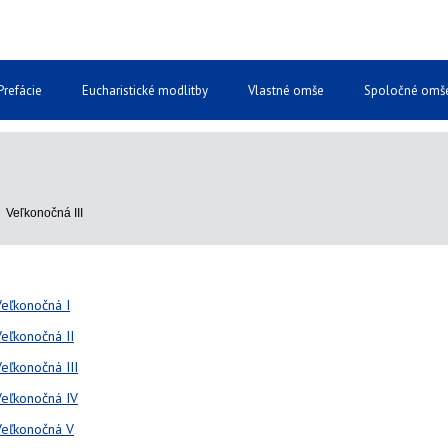
Prefácie
Eucharistické modlitby
Vlastné omše
Spoločné omš
/
Veľkonočná III
Veľkonočná I
Veľkonočná II
eľkonočná III
Veľkonočná IV
Veľkonočná V