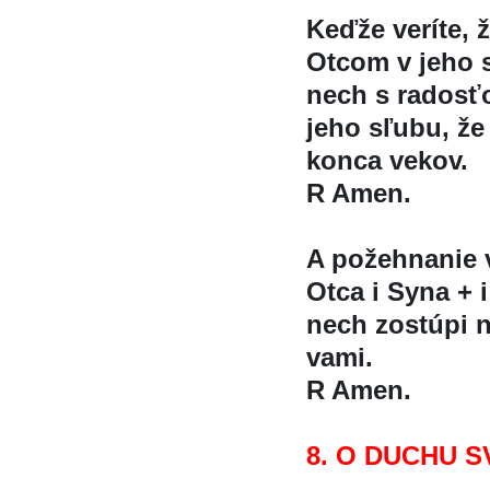
Keďže veríte,
Otcom v jeho s
nech s radosťo
jeho sľubu, ž
konca vekov.
R Amen.
A požehnanie
Otca i Syna + i
nech zostúpi n
vami.
R Amen.
8. O DUCHU S