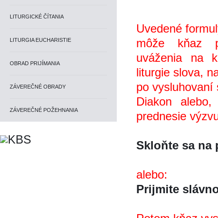
LITURGICKÉ ČÍTANIA
Uvedené formuly
môže kňaz p
LITURGIA EUCHARISTIE
uváženia na 
OBRAD PRIJÍMANIA
liturgie slova, n
po vysluhovaní s
ZÁVEREČNÉ OBRADY
Diakon alebo, 
ZÁVEREČNÉ POŽEHNANIA
prednesie výzvu
Skloňte sa na
alebo:
Prijmite slávn