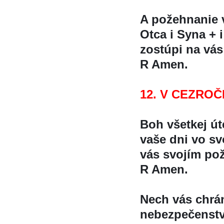
A požehnanie
Otca i Syna + i
zostúpi na vá
R Amen.
12. V CEZROC
Boh všetkej u
vaše dni vo s
vás svojím po
R Amen.
Nech vás chrá
nebezpečenst