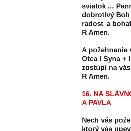
sviatok ... Pan
dobrotivý Boh 
radosť a boha
R Amen.
A požehnanie
Otca i Syna + 
zostúpi na vá
R Amen.
16. NA SLÁVN
A PAVLA
Nech vás pože
ktorý vás upe