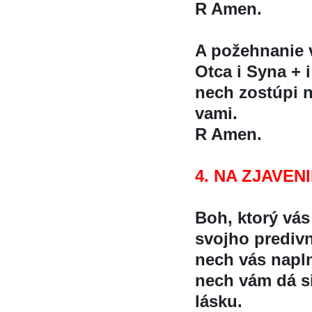
R Amen.
A požehnanie
Otca i Syna + i
nech zostúpi n
vami.
R Amen.
4. NA ZJAVENI
Boh, ktorý vá
svojho predivn
nech vás napln
nech vám dá si
lásku.