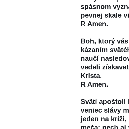
spásnom vyznan
pevnej skale vi
R Amen.
Boh, ktorý vá
kázaním sväte
naučí nasledov
vedeli získavat
Krista.
R Amen.
Svätí apoštol
veniec slávy m
jeden na kríži
meča; nech aj 