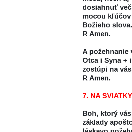
dosiahnuť večn
mocou kľúčov 
Božieho slova
R Amen.
A požehnanie
Otca i Syna + 
zostúpi na vá
R Amen.
7. NA SVIATK
Boh, ktorý vá
základy apošt
láskavo požeh