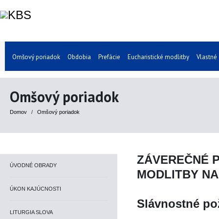
Omšový poriadok
Obdobia
Prefácie
Eucharistické modlitby
Vlastné
Omšový poriadok
Domov
/
Omšový poriadok
ZÁVEREČNÉ 
ÚVODNÉ OBRADY
MODLITBY NA
ÚKON KAJÚCNOSTI
Slávnostné po
LITURGIA SLOVA