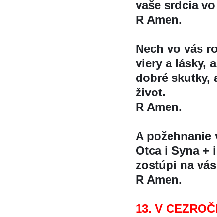
vaše srdcia vo 
R Amen.
Nech vo vás ro
viery a lásky,
dobré skutky, a 
život.
R Amen.
A požehnanie
Otca i Syna + 
zostúpi na vá
R Amen.
13. V CEZROC