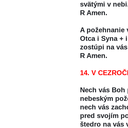
svätými v nebi
R Amen.
A požehnanie
Otca i Syna + 
zostúpi na vá
R Amen.
14. V CEZROC
Nech vás Boh p
nebeským pož
nech vás zachov
pred svojím p
štedro na vás