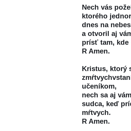
Nech vás pože
ktorého jednor
dnes na nebes
a otvoril aj va
prísť tam, kde 
R Amen.
Kristus, ktorý
zmŕtvychvstani
učeníkom,
nech sa aj vám
sudca, keď príd
mŕtvych.
R Amen.