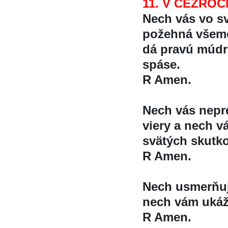
11. V CEZROČ
Nech vás vo sv
požehná vše
dá pravú múdr
spáse.
R Amen.
Nech vás nepre
viery a nech va
svätých skutk
R Amen.
Nech usmerňuj
nech vám ukáz
R Amen.