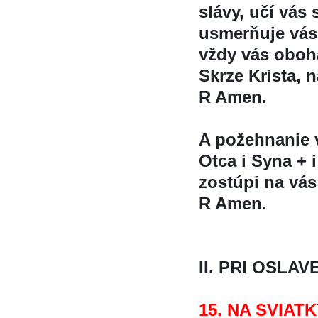
slávy, učí va
usmerňuje vás
vždy vás oboh
Skrze Krista, na
R Amen.
A požehnanie
Otca i Syna + 
zostúpi na vá
R Amen.
II. PRI OSLAV
15. NA SVIAT