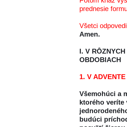
Potom kňaz vyst
prednesie formu
Všetci odpoved
Amen.
I. V RÔZNYC
OBDOBIACH
1. V ADVENTE
Všemohúci a m
ktorého veríte
jednorodeného
budúci príchod