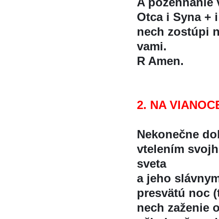
A požehnanie
Otca i Syna + i
nech zostúpi n
vami.
R Amen.
2. NA VIANOC
Nekonečne dob
vtelením svoj
sveta
a jeho slávnym
presvätú noc (
nech zaženie o