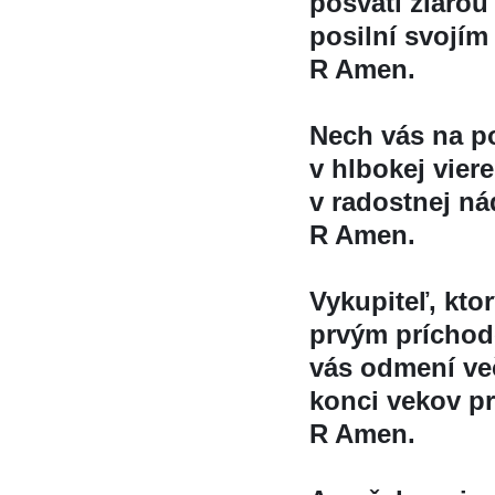
posvätí žiar
posilní svojí
R Amen.
Nech vás na po
v hlbokej viere
v radost
nej ná
R Amen.
Vykupiteľ, ktory
prvým prícho
vás odmení ve
konci vekov pri
R Amen.