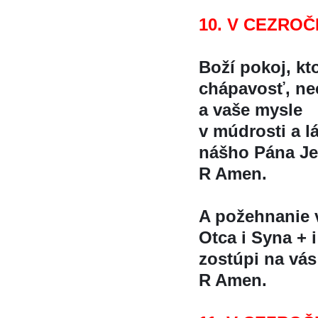
10. V CEZROČ
Boží pokoj, kt
chápavosť, ne
a vaše mysle
v múdrosti a l
nášho Pána Jez
R Amen.
A požehnanie
Otca i Syna + i
zostúpi na vá
R Amen.