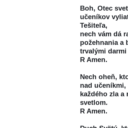
Boh, Otec svetl
učeníkov vylia
Tešiteľa,
nech vám dá r
požehnania a b
trvalými darmi
R Amen.
Nech oheň, ktor
nad učeníkmi, 
každého zla a 
svetlom.
R Amen.