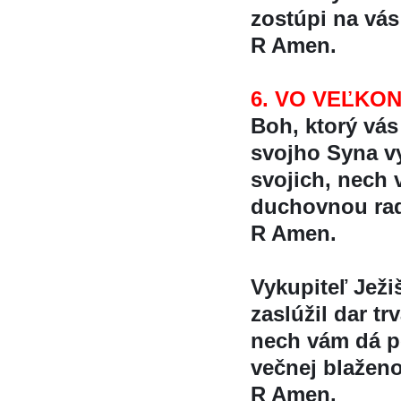
zostúpi na vá
R Amen.
6. VO VEĽKO
Boh, ktorý vá
svojho Syna vyk
svojich, nech v
duchovnou rad
R Amen.
Vykupiteľ Ježi
zaslúžil dar t
nech vám dá p
večnej blaženo
R Amen.