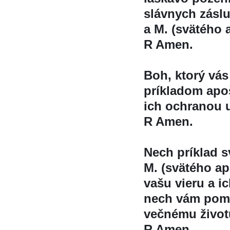
slávnych zásl
a M. (svätého 
R Amen.
Boh, ktorý vá
príkladom apos
ich ochranou u
R Amen.
Nech príklad s
M. (svätého ap
vašu vieru a i
nech vám poma
večnému život
R Amen.