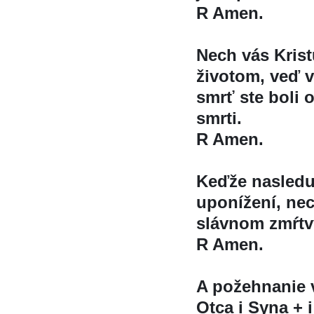
R Amen.
Nech vás Kris
životom, veď v
smrť ste boli 
smrti.
R Amen.
Keďže nasledu
uponížení, ne
slávnom zmŕtv
R Amen.
A požehnanie
Otca i Syna + i