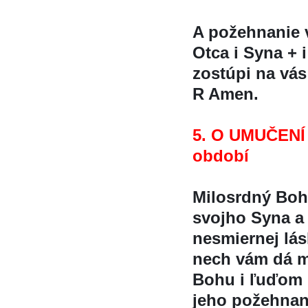
A požehnanie
Otca i Syna + i
zostúpi na vá
R Amen.
5. O UMUČENÍ
období
Milosrdný Boh
svojho Syna a v
nesmiernej lás
nech vám dá m
Bohu i ľuďom p
jeho požehnan