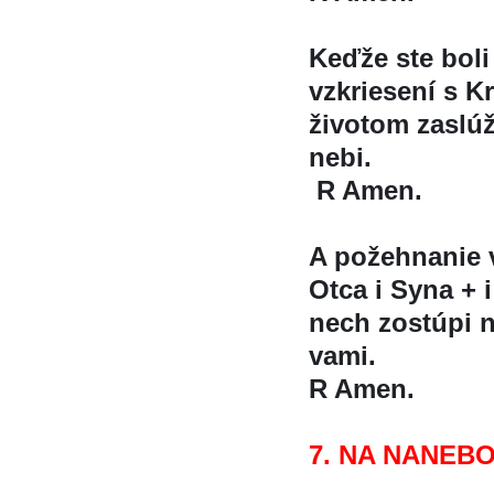
Keďže ste bol
vzkriesení s 
životom zaslú
nebi.
R Amen.
A požehnanie
Otca i Syna + i
nech zostúpi n
vami.
R Amen.
7. NA NANEBO