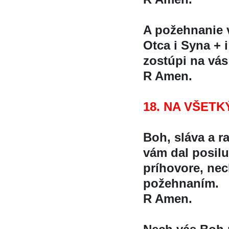
A požehnanie
Otca i Syna + 
zostúpi na vá
R Amen.
18. NA VŠETK
Boh, sláva a ra
vám dal posil
príhovore, nec
požehnaním.
R Amen.