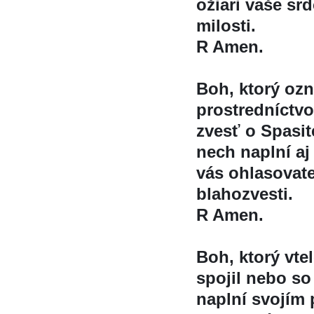
ožiari vaše s
milosti.
R Amen.
Boh, ktorý oz
prostredníctv
zvesť o Spasit
nech naplní aj
vás ohlasovate
blahozvesti.
R Amen.
Boh, ktorý vt
spojil nebo so
naplní svojím