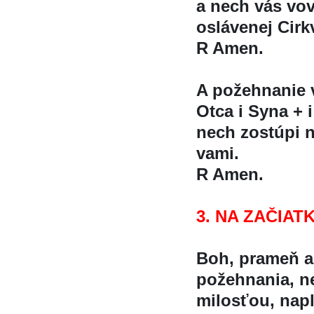
a nech vás vo
oslávenej Cirk
R Amen.
A požehnanie
Otca i Syna + i
nech zostúpi n
vami.
R Amen.
3. NA ZAČIA
Boh, prameň a
požehnania, ne
milosťou, napl