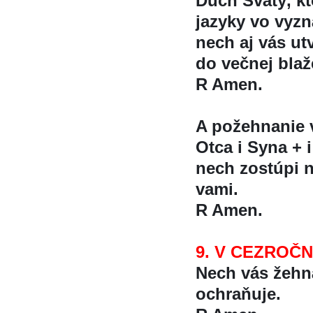
Duch Svätý, kt
jazyky vo vyzná
nech aj vás utv
do večnej blaž
R Amen.
A požehnanie
Otca i Syna + i
nech zostúpi n
vami.
R Amen.
9. V CEZROČ
Nech vás žehn
ochraňuje.