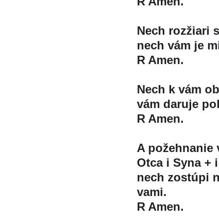
R Amen.
Nech rozžiari 
nech vám je mi
R Amen.
Nech k vám obr
vám daruje po
R Amen.
A požehnanie
Otca i Syna + i
nech zostúpi n
vami.
R Amen.