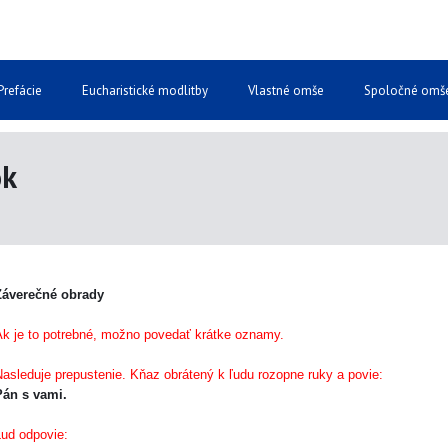
Prefácie
Eucharistické modlitby
Vlastné omše
Spoločné omš
ok
áverečné obrady
k je to potrebné, možno povedať krátke oznamy.
asleduje prepustenie. Kňaz obrátený k ľudu rozopne ruky a povie:
Pán s vami.
̌ud odpovie: