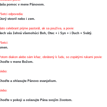
Naša pomoc v mene Pánovom.
šetci odpovedia:
torý stvoril nebo i zem.
ato celebrant prijme pastorál, ak sa používa, a povie:
ech vás žehná všemohúci Boh, Otec + i Syn + i Duch + Svätý.
šetci:
Amen.
otom diakon alebo sám kňaz, obrátený k ľudu, so zopätými rukami povie:
Choďte v mene Božom.
Alebo:
Choďte a ohlasujte Pánovo evanjelium.
Alebo:
hoďte v pokoji a oslavujte Pána svojím životom.