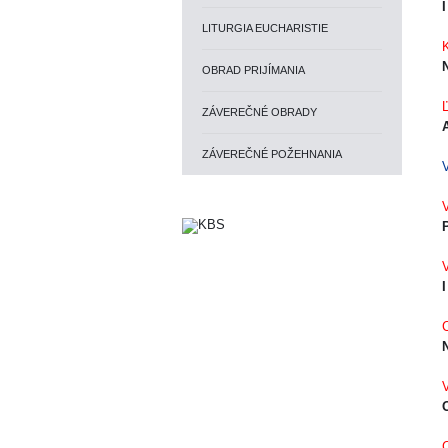
LITURGIA EUCHARISTIE
K
N
OBRAD PRIJÍMANIA
L
ZÁVEREČNÉ OBRADY
ZÁVEREČNÉ POŽEHNANIA
V
V
V
C
V
O
C