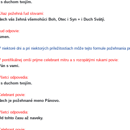
I s duchom tvojím.
ňaz požehná ľud slovami:
ech vás žehná všemohúci Boh, Otec i Syn + i Duch Svätý.
̌ud odpovie:
Amen.
 niektoré dni a pri niektorých príležitostiach môže tejto formule požehnania 
 pontifikálnej omši prijme celebrant mitru a s rozopätými rukami povie:
Pán s vami.
šetci odpovedia:
I s duchom tvojím.
elebrant povie:
Nech je požehnané meno Pánovo.
šetci odpovedia:
d tohto času až naveky.
elebrant povie: