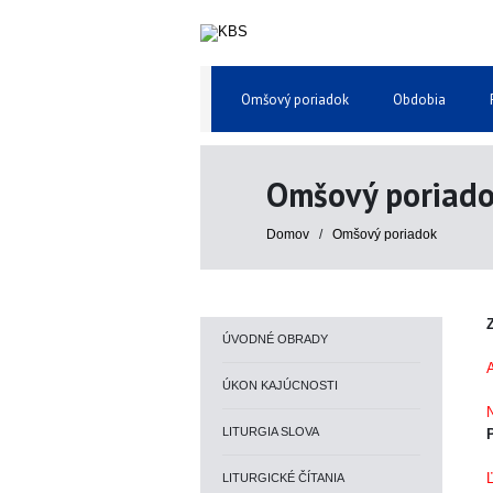
Omšový poriadok
Obdobia
Omšový poriad
Domov
/
Omšový poriadok
Z
ÚVODNÉ OBRADY
A
ÚKON KAJÚCNOSTI
N
LITURGIA SLOVA
L
LITURGICKÉ ČÍTANIA