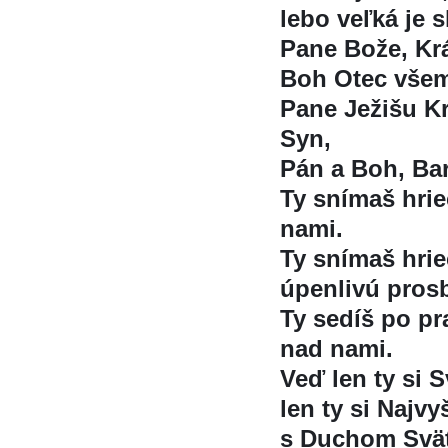
lebo veľká je s
Pane Bože, Krá
Boh Otec všem
Pane Ježišu K
Syn,
Pán a Boh, Bar
Ty snímaš hri
nami.
Ty snímaš hri
úpenlivú pros
Ty sedíš po p
nad nami.
Veď len ty si Sv
len ty si Najvyšs
s Duchom Svät