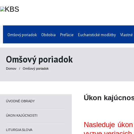
Omšový poriadok
Obdobia
Prefácie
Eucharistické modlitby
Vlastné
Omšový poriadok
Domov
/
Omšový poriadok
Úkon kajúcnos
ÚVODNÉ OBRADY
ÚKON KAJÚCNOSTI
Nasleduje úkon 
LITURGIA SLOVA
vyzve veriacich