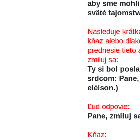
aby sme mohli s
sväté tajomstva
Nasleduje krátk
kňaz alebo diako
prednesie tieto 
zmiluj sa:
Ty si bol poslan
srdcom: Pane, z
eléison.)
Ľud odpovie:
Pane, zmiluj sa.
Kňaz: