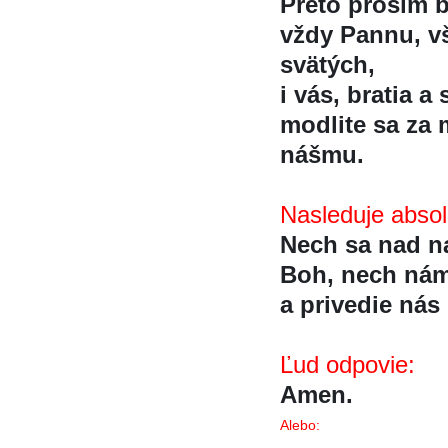
Preto prosím b
vždy Pannu, vs
svätých,
i vás, bratia a 
modlite sa za 
nášmu.
Nasleduje absolu
Nech sa nad na
Boh, nech nám
a privedie nás 
Ľud odpovie:
Amen.
Alebo: