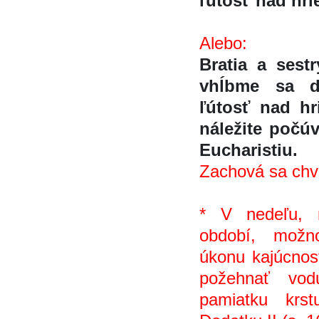
ľútosť nad hr
Alebo:
Bratia a sestry
vhĺbme sa 
ľútosť nad 
náležite počú
Eucharistiu.
Zachová sa chví
* V nedeľu, 
období, možn
úkonu kajúcnost
požehnať vo
pamiatku krs