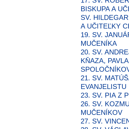
17. SV. RÓBE
BISKUPA A UČ
SV. HILDEGAR
A UČITEĽKY C
19. SV. JANUÁ
MUČENÍKA
20. SV. ANDR
KŇAZA, PAVL
SPOLOČNÍKOV
21. SV. MATÚ
EVANJELISTU
23. SV. PIA Z
26. SV. KOZM
MUČENÍKOV
27. SV. VINC