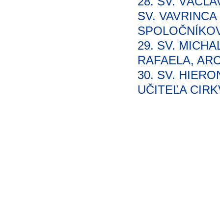
28. SV. VÁCL
SV. VAVRINCA
SPOLOČNÍKOV
29. SV. MICHA
RAFAELA, AR
30. SV. HIER
UČITEĽA CIRK
KBS © 1997-2026