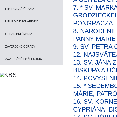
7. * SV. MARK
LITURGICKÉ ČÍTANIA
GRODZIECKEH
PONGRÁCZA, 
LITURGIA EUCHARISTIE
8. NARODENI
OBRAD PRIJÍMANIA
PANNY MÁRIE
9. SV. PETRA
ZÁVEREČNÉ OBRADY
12. NAJSVÄT
ZÁVEREČNÉ POŽEHNANIA
13. SV. JÁNA
BISKUPA A UČ
14. POVÝŠEN
15. * SEDEM
MÁRIE, PATR
16. SV. KORNE
CYPRIÁNA, B