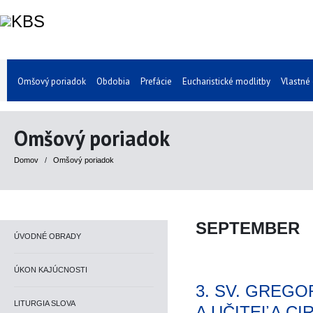
Omšový poriadok
Obdobia
Prefácie
Eucharistické modlitby
Vlastné
Omšový poriadok
Domov
/
Omšový poriadok
SEPTEMBER
ÚVODNÉ OBRADY
ÚKON KAJÚCNOSTI
3. SV. GREG
LITURGIA SLOVA
A UČITEĽA CI