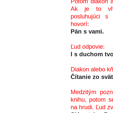
Potom diakon a
Ak je to vho
posluhujúci 
hovorí:
Pán s vami.
Ľud odpovie:
I s duchom tvo
Diakon alebo kn
Čítanie zo sva
Medzitým pozna
knihu, potom se
na hrudi. Ľud zv