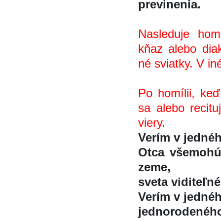
previnenia.
Nasleduje homí
kňaz alebo dia
né sviatky. V ine
Po homílii, ked
sa alebo recitu
viery.
Verím v jedne
Otca všemohú
zeme,
sveta viditeľne
Verím v jednéh
jednorodeného