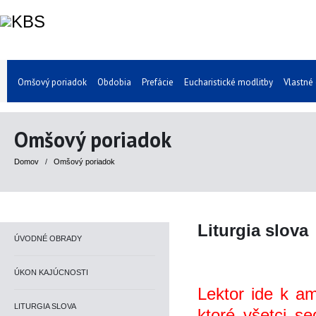
Omšový poriadok
Obdobia
Prefácie
Eucharistické modlitby
Vlastné
Omšový poriadok
Domov
/
Omšový poriadok
Liturgia slova
ÚVODNÉ OBRADY
ÚKON KAJÚCNOSTI
Lektor ide k ambo
LITURGIA SLOVA
ktoré všetci se