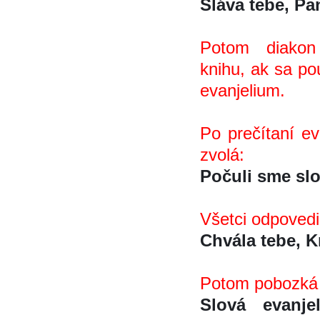
Sláva tebe, Pa
Potom diakon
knihu, ak sa pou
evanjelium.
Po prečítaní 
zvolá:
Počuli sme sl
Všetci odpovedi
Chvála tebe, K
Potom pobozká 
Slová evanj