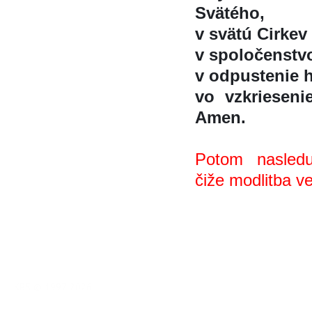
Svätého,
v svätú Cirkev
v spoločenstvo
v odpustenie h
vo vzkriesenie
Amen.
Potom nasleduj
čiže modlitba v
KBS © 1997-2026