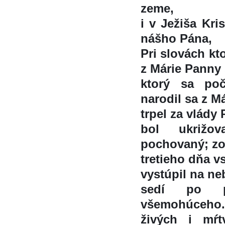
zeme,
i v Ježiša Kr
nášho Pána,
Pri slovách kto
z Márie Panny 
ktorý sa poc
narodil sa z Ma
trpel za vlády 
bol ukrižo
pochovaný; zos
tretieho dňa vs
vystúpil na ne
sedí po 
všemohúceho.
živých i mr