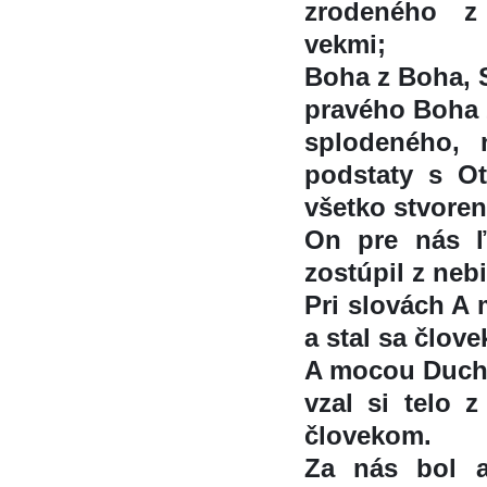
zrodeného z
vekmi;
Boha z Boha, S
pravého Boha 
splodeného, 
podstaty s O
všetko stvorene
On pre nás ľ
zostúpil z neb
Pri slovách A
a stal sa člov
A mocou Ducha
vzal si telo z
človekom.
Za nás bol aj