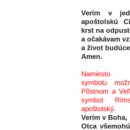
Verím v jedn
apoštolskú 
krst na odpust
a očakávam vz
a život budúc
Amen.
Namiesto nic
symbolu možn
Pôstnom a Veľ
symbol Ríms
apoštolský.
Verím v Boha,
Otca všemohú