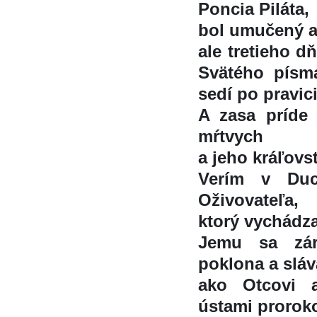
Poncia Piláta,
bol umučený 
ale tretieho dn
Svätého pís
sedí po pravic
A zasa príde v
mŕtvych
a jeho kráľo
Verím v Duc
Oživovateľa,
ktorý vychádz
Jemu sa záro
poklona a sláv
ako Otcovi 
ústami prorok