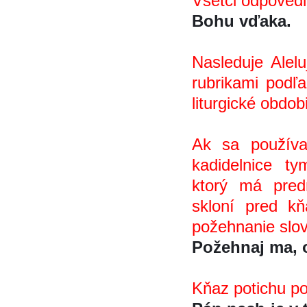
Všetci odpovedi
Bohu vďaka.
Nasleduje Aleluj
rubrikami podľa
liturgické obdob
Ak sa používa
kadidelnice t
ktorý má pred
skloní pred k
požehnanie slo
Požehnaj ma, o
Kňaz potichu po