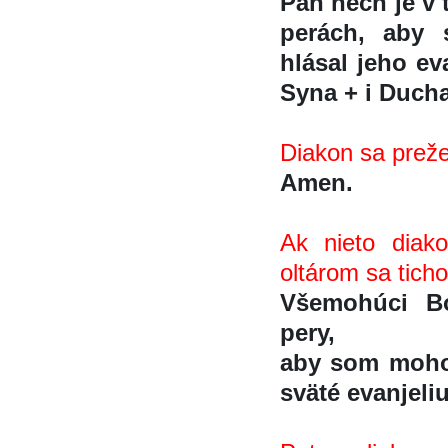
Pán nech je v 
perách, aby s
hlásal jeho e
Syna + i Ducha 
Diakon sa prež
Amen.
Ak nieto diako
oltárom sa ticho
Všemohúci Bo
pery,
aby som mohol 
sväté evanjeli