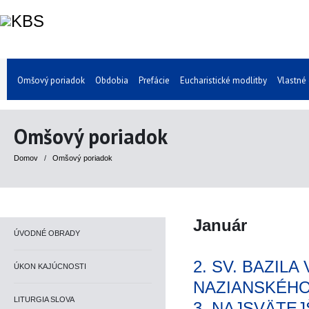
Omšový poriadok
Obdobia
Prefácie
Eucharistické modlitby
Vlastné
Omšový poriadok
Domov
/
Omšový poriadok
Január
ÚVODNÉ OBRADY
2. SV. BAZIL
ÚKON KAJÚCNOSTI
NAZIANSKÉH
LITURGIA SLOVA
3. NAJSVÄTEJ