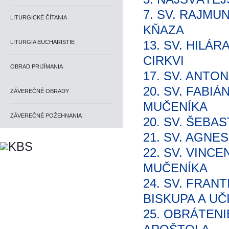
7. SV. RAJMU
LITURGICKÉ ČÍTANIA
KŇAZA
13. SV. HILÁR
LITURGIA EUCHARISTIE
CIRKVI
OBRAD PRIJÍMANIA
17. SV. ANTO
20. SV. FABIÁ
ZÁVEREČNÉ OBRADY
MUČENÍKA
ZÁVEREČNÉ POŽEHNANIA
20. SV. ŠEBA
21. SV. AGNE
22. SV. VINCE
MUČENÍKA
24. SV. FRAN
BISKUPA A UČ
25. OBRÁTENIE