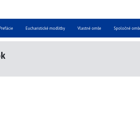
Prefácie
Eucharistické modlitby
Vlastné omše
Spoločné omš
ok