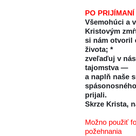
PO PRIJÍMANÍ
Všemohúci a ve
Kristovým zmr
si nám otvoril
života; *
zveľaďuj v ná
tajomstva —
a naplň naše 
spásonosného
prijali.
Skrze Krista, na
Možno použiť f
požehnania