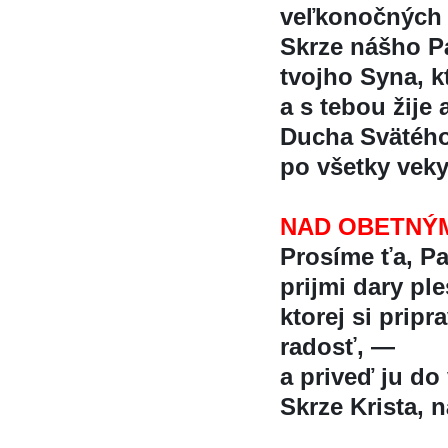
veľkonočných
Skrze nášho Pa
tvojho Syna, kt
a s tebou žije 
Ducha Svätéh
po všetky vek
NAD OBETNÝ
Prosíme ťa, P
prijmi dary ples
ktorej si pripra
radosť, —
a priveď ju do 
Skrze Krista, na