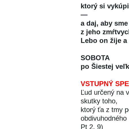
ktorý si vykú
—
a daj, aby sme s
z jeho zmŕtvy
Lebo on žije a
SOBOTA
po Šiestej vel
VSTUPNÝ SP
Ľud určený na 
skutky toho,
ktorý ťa z tmy 
obdivuhodného s
Pt 2, 9)