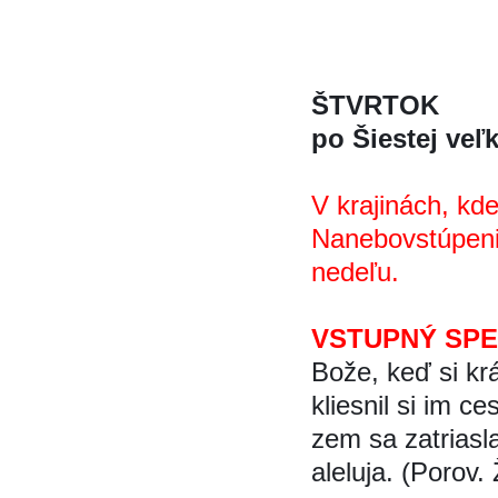
ŠTVRTOK
po Šiestej vel
V krajinách, kde
Nanebovstúpenia 
nedeľu.
VSTUPNÝ SP
Bože, keď si kra
kliesnil si im ces
zem sa zatriasla
aleluja. (Porov. 