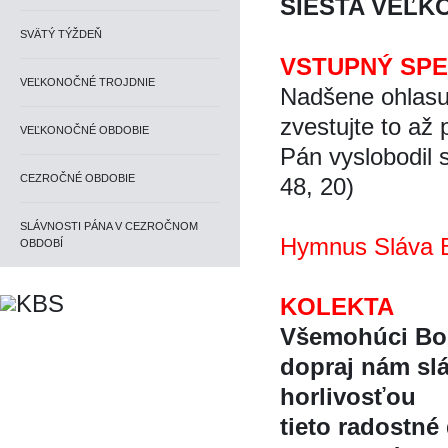
ŠIESTA VEĽK
SVÄTÝ TÝŽDEŇ
VSTUPNÝ SP
VEĽKONOČNÉ TROJDNIE
Nadšene ohlasuj
zvestujte to až
VEĽKONOČNÉ OBDOBIE
Pán vyslobodil s
CEZROČNÉ OBDOBIE
48, 20)
SLÁVNOSTI PÁNA V CEZROČNOM
Hymnus Sláva B
OBDOBÍ
KOLEKTA
Všemohúci Boz
dopraj nám sla
horlivosťou
tieto radostné