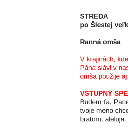
STREDA
po Šiestej vel
Ranná omša
V krajinách, k
Pána slávi v na
omša použije aj
VSTUPNÝ SP
Budem ťa, Pane,
tvoje meno chce
bratom, aleluja.