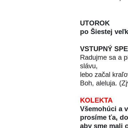
UTOROK
po Šiestej vel
VSTUPNÝ SP
Radujme sa a p
slávu,
lebo začal kraľo
Boh, aleluja. (Zj
KOLEKTA
Všemohúci a ve
prosíme ťa, do
aby sme mali op