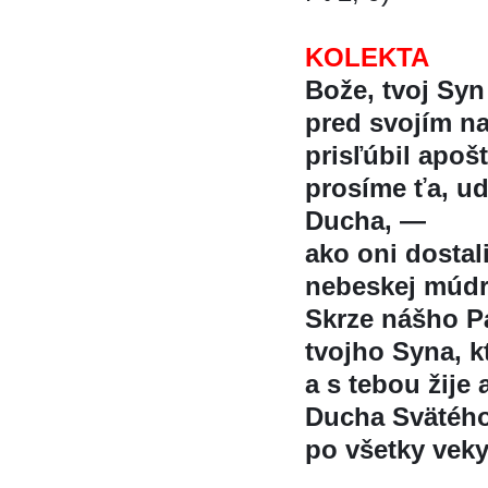
KOLEKTA
Bože, tvoj Syn
pred svojím n
prisľúbil apos
prosíme ťa, u
Ducha, —
ako oni dostali
nebeskej múdr
Skrze nášho Pa
tvojho Syna, kt
a s tebou žije 
Ducha Svätéh
po všetky vek