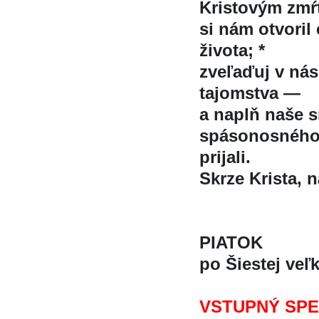
Kristovým zmr
si nám otvoril
života; *
zveľaďuj v ná
tajomstva —
a naplň naše 
spásonosného
prijali.
Skrze Krista, na
PIATOK
po Šiestej vel
VSTUPNÝ SP