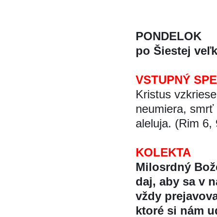
PONDELOK
po Šiestej vel
VSTUPNÝ SP
Kristus vzkriesen
neumiera, smrť 
aleluja. (Rim 6, 
KOLEKTA
Milosrdný Bož
daj, aby sa v n
vždy prejavova
ktoré si nám ud