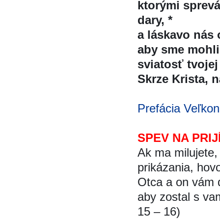
ktorými spreva
dary, *
a láskavo nás 
aby sme mohli d
sviatosť tvojej 
Skrze Krista, na
Prefácia Veľkon
SPEV NA PRIJ
Ak ma milujete,
prikázania, hovo
Otca a on vám da
aby zostal s vam
15 – 16)