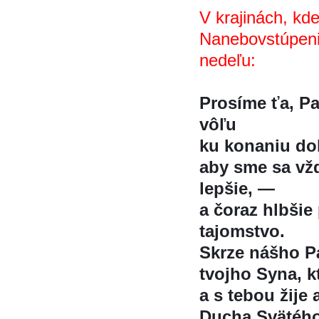
V krajinách, kde
Nanebovstúpenia 
nedeľu:
Prosíme ťa, 
vôľu
ku konaniu dob
aby sme sa vžd
lepšie, —
a čoraz hlbšie 
tajomstvo.
Skrze nášho Pa
tvojho Syna, kt
a s tebou žije 
Ducha Svätéh