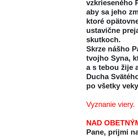
vzkrieseného P
aby sa jeho zm
ktoré opätovn
ustavične prej
skutkoch.
Skrze nášho Pa
tvojho Syna, kt
a s tebou žije 
Ducha Svätéh
po všetky vek
Vyznanie viery.
NAD OBETNÝ
Pane, prijmi na