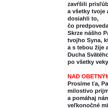
zavŕšili prisl
a všetky tvoje
dosiahli to,
čo predpoveda
Skrze nášho Pa
tvojho Syna, kt
a s tebou žije 
Ducha Svätéh
po všetky vek
NAD OBETNÝ
Prosíme ťa, P
milostivo prijm
a pomáhaj ná
veľkonočné m