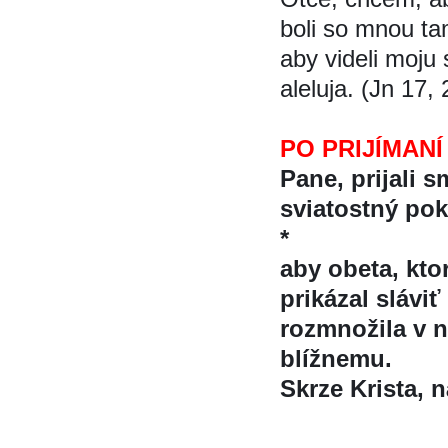
boli so mnou ta
aby videli moju s
aleluja. (Jn 17, 
PO PRIJÍMANÍ
Pane, prijali s
sviatostný po
*
aby obeta, ktor
prikázal sláv
rozmnožila v na
blížnemu.
Skrze Krista, na