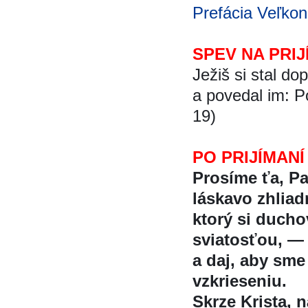
Prefácia Veľkon
SPEV NA PRIJ
Ježiš si stal d
a povedal im: Po
19)
PO PRIJÍMANÍ
Prosíme ťa, P
láskavo zhliadn
ktorý si duch
sviatosťou, —
a daj, aby sme 
vzkrieseniu.
Skrze Krista, na