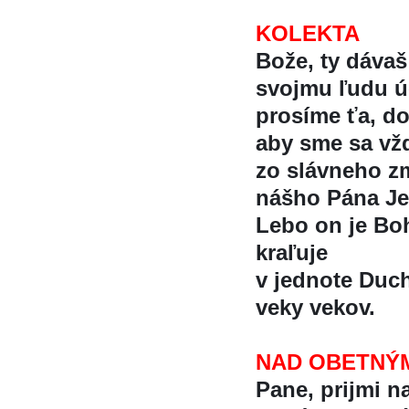
KOLEKTA
Bože, ty dávaš
svojmu ľudu úc
prosíme ťa, d
aby sme sa vždy
zo slávneho z
nášho Pána Jez
Lebo on je Boh 
kraľuje
v jednote Ducha
veky vekov.
NAD OBETNÝ
Pane, prijmi na