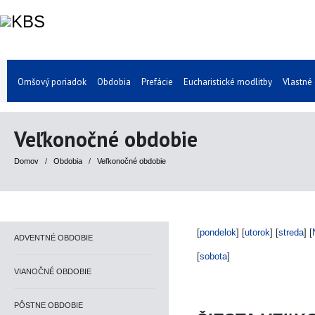
Omšový poriadok
Obdobia
Prefácie
Eucharistické modlitby
Vlastné
Veľkonočné obdobie
Domov
/
Obdobia
/
Veľkonočné obdobie
[
pondelok
] [
utorok
] [
streda
] [
ADVENTNÉ OBDOBIE
[
sobota
]
VIANOČNÉ OBDOBIE
PÔSTNE OBDOBIE