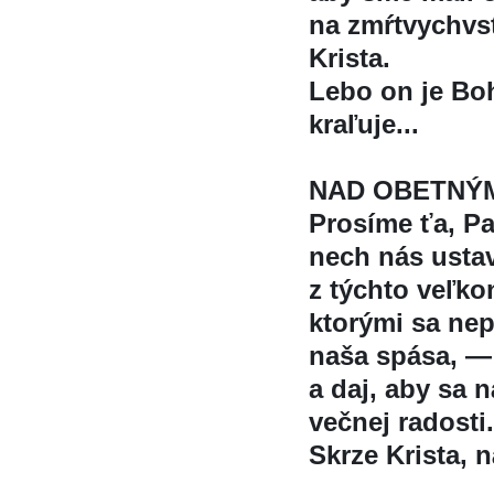
na zmŕtvychvst
Krista.
Lebo on je Boh 
kraľuje...
NAD OBETNÝ
Prosíme ťa, P
nech nás ustav
z týchto veľko
ktorými sa nep
naša spása, —
a daj, aby sa 
večnej radosti.
Skrze Krista, na