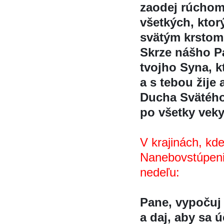
zaodej rúchom
všetkých, kto
svätým krstom
Skrze nášho Pa
tvojho Syna, kt
a s tebou žije 
Ducha Svätéh
po všetky vek
V krajinách, kde
Nanebovstúpenia 
nedeľu:
Pane, vypočuj
a daj, aby sa u