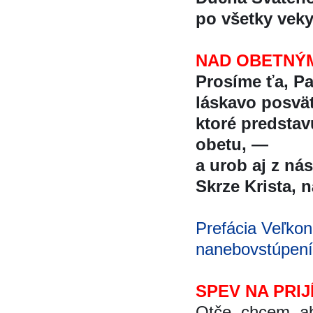
po všetky vek
NAD OBETNÝ
Prosíme ťa, P
láskavo posvät
ktoré predstav
obetu, —
a urob aj z nás
Skrze Krista, na
Prefácia Veľkon
nanebovstúpení
SPEV NA PRIJ
Otče, chcem, aby