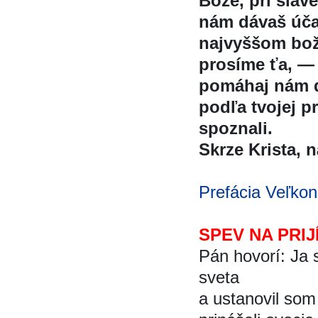
Bože, pri sláv
nám dávaš úc
najvyššom boz
prosíme ťa, —
pomáhaj nám d
podľa tvojej p
spoznali.
Skrze Krista, na
Prefácia Veľkon
SPEV NA PRIJ
Pán hovorí: Ja 
sveta
a ustanovil som v