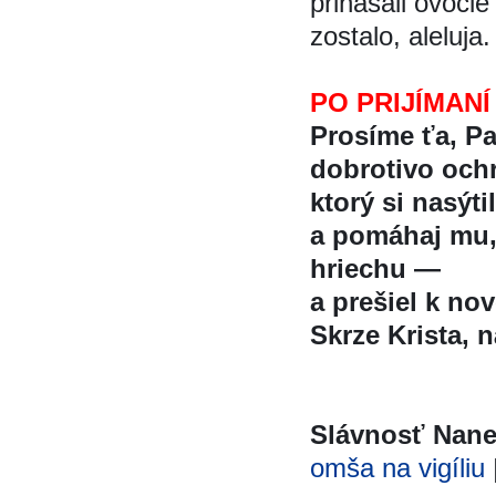
prinášali ovoci
zostalo, aleluja
PO PRIJÍMANÍ
Prosíme ťa, P
dobrotivo ochra
ktorý si nasý
a pomáhaj mu,
hriechu —
a prešiel k nov
Skrze Krista, na
Slávnosť Nan
omša na vigíliu