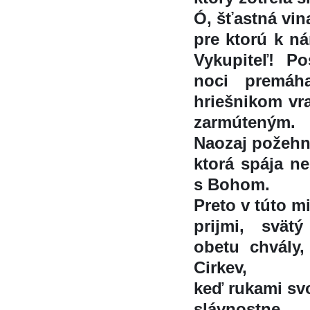
Ó, šťastná vin
pre ktorú k ná
Vykupiteľ! Po
noci premáh
hriešnikom vr
zarmúteným.
Naozaj požehn
ktorá spája 
s Bohom.
Preto v túto m
prijmi, sväty
obetu chvály, k
Cirkev,
keď rukami svo
slávnostne