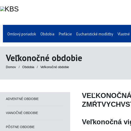
Omšový poriadok
Obdobia
Prefácie
Eucharistické modlitby
Vlastné
Veľkonočné obdobie
Domov
/
Obdobia
/
Veľkonočné obdobie
VEĽKONOČN
ADVENTNÉ OBDOBIE
ZMŔTVYCHVS
VIANOČNÉ OBDOBIE
Veľkonočná vi
PÔSTNE OBDOBIE