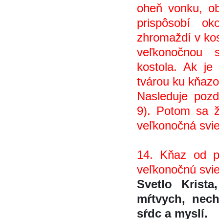
oheň vonku, o
prispôsobí o
zhromaždí v kos
veľkonočnou 
kostola. Ak je t
tvárou ku kňazo
Nasleduje pozdr
9). Potom sa ž
veľkonočná svi
14. Kňaz od po
veľkonočnú svi
Svetlo Krista,
mŕtvych, nech
sŕdc a myslí.