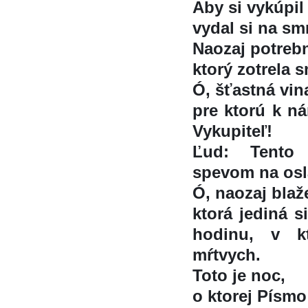
Aby si vykúpil
vydal si na smr
Naozaj potrebn
ktorý zotrela s
Ó, šťastná vin
pre ktorú k ná
Vykupiteľ!
Ľud: Tento
spevom na oslav
Ó, naozaj blaž
ktorá jediná s
hodinu, v kt
mŕtvych.
Toto je noc,
o ktorej Písmo