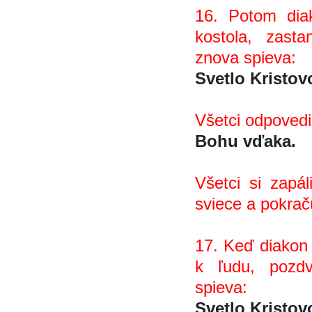
16. Potom diak
kostola, zast
znova spieva:
Svetlo Kristov
Všetci odpovedi
Bohu vďaka.
Všetci si zapá
sviece a pokraču
17. Keď diakon p
k ľudu, pozdv
spieva:
Svetlo Kristov