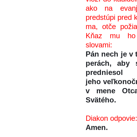
ako na evanj
predstúpi pred 
ma, otče poži
Kňaz mu ho 
slovami:
Pán nech je v 
perách, aby s
predniesol
jeho veľkonoč
v mene Otc
Svätého.
Diakon odpovie
Amen.