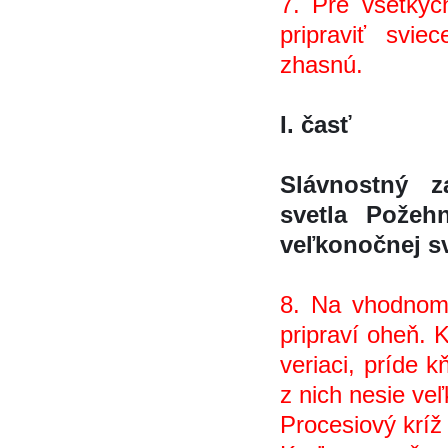
7. Pre všetkých
pripraviť svi
zhasnú.
I. časť
Slávnostný z
svetla Požeh
veľkonočnej s
8. Na vhodnom
pripraví oheň. 
veriaci, príde k
z nich nesie veľ
Procesiový kríž