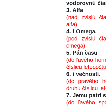
vodorovnú čiar
3. Alfa
(nad zvislú či
alfa)
4. i Omega,
(pod zvislú či
omega)
5. Pán času
(do ľavého horn
číslicu letopočt
6. i večnosti.
(do pravého ho
druhú číslicu le
7. Jemu patrí 
(do ľavého spo