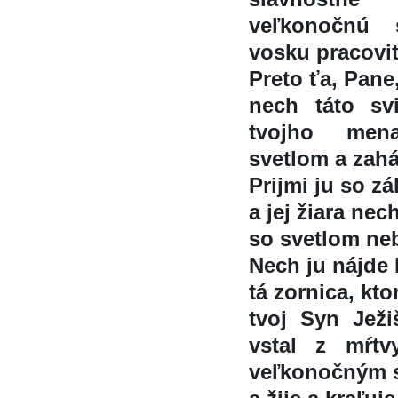
veľkonočnú
vosku pracovity
Preto ťa, Pane
nech táto svi
tvojho mena
svetlom a zahá
Prijmi ju so za
a jej žiara nec
so svetlom neb
Nech ju nájde 
tá zornica, kto
tvoj Syn Ježis
vstal z mŕtv
veľkonočným