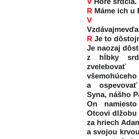
V
Hore srdcia.
R
Máme ich u P
V
Vzdávajmevďa
R
Je to dôstojn
Je naozaj dôst
z hĺbky sr
zvelebovat
všemohúceho
a ospevovať
Syna, nášho Pa
On namiesto 
Otcovi dlžobu
za hriech Ada
a svojou krvou 