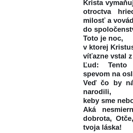
Krista vymaňuj
otroctva hri
milosť a vová
do spoločenstv
Toto je noc,
v ktorej Kristu
víťazne vstal 
Ľud: Tento
spevom na oslav
Veď čo by na
narodili,
keby sme nebol
Aká nesmier
dobrota, Otče,
tvoja láska!