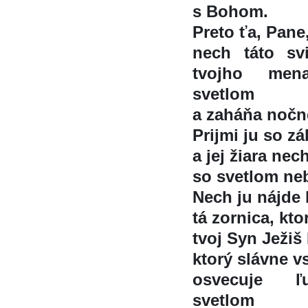
s Bohom.
Preto ťa, Pane
nech táto svi
tvojho mena
svetlom
a zaháňa noč
Prijmi ju so za
a jej žiara nec
so svetlom neb
Nech ju nájde 
tá zornica, kto
tvoj Syn Ježiš
ktorý slávne v
osvecuje ľu
svetlom