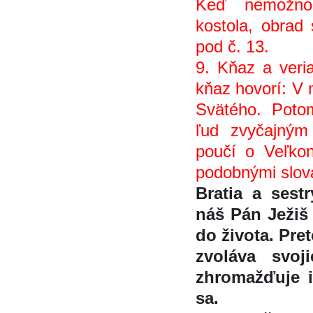
Keď nemožno
kostola, obrad 
pod č. 13.
9. Kňaz a veria
kňaz hovorí: 
Svätého. Poto
ľud zvyčajny
poučí o Veľkon
podobnými slov
Bratia a sestr
náš Pán Ježi
do života. Pr
zvoláva svo
zhromažďuje 
sa.