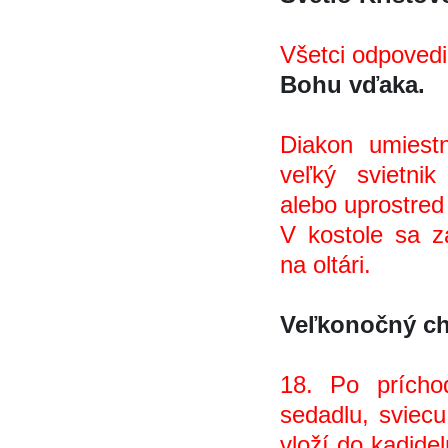
Všetci odpovedi
Bohu vďaka.
Diakon umiestn
veľký svietni
alebo uprostred 
V kostole sa za
na oltári.
Veľkonočný c
18. Po prícho
sedadlu, sviecu
vloží do kadid