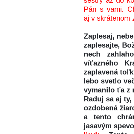
sestry až do k
Pán s vami. Ch
aj v skrátenom z
Zaplesaj, nebes
zaplesajte, Boži
nech zahlaho
víťazného K
zaplavená toľ
lebo svetlo več
vymanilo ťa z 
Raduj sa aj ty,
ozdobená žiar
a tento chra
jasavým spev