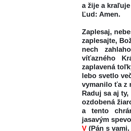
a žije a kraľu
Ľud: Amen.
Zaplesaj, nebes
zaplesajte, Boži
nech zahlaho
víťazného K
zaplavená toľ
lebo svetlo več
vymanilo ťa z 
Raduj sa aj ty,
ozdobená žiar
a tento chra
jasavým spev
V
(Pán s vami.