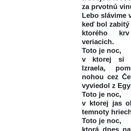
za prvotnú vin
Lebo slávime v
keď bol zabitý
ktorého kr
veriacich.
Toto je noc,
v ktorej si
Izraela, po
nohou cez Čer
vyviedol z Egy
Toto je noc,
v ktorej jas o
temnoty hriec
Toto je noc,
ktorá dnes na