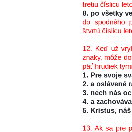
tretiu číslicu le
8. po všetky 
do spodného pr
štvrtú číslicu l
12. Keď už vryl
znaky, môže do 
päť hrudiek tym
1. Pre svoje sva
2. a oslávené 
3. nech nás oc
4. a zachováva
5. Kristus, nás
13. Ak sa pre pri