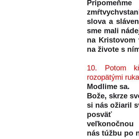
Pripomeňm
zmŕtvychvstan
slova a sláve
sme mali nádej
na Kristovom v
na živote s ni
10. Potom kn
rozopätými ruk
Modlime sa.
Bože, skrze s
si nás ožiaril
posväť t
veľkonočnou 
nás túžbu po