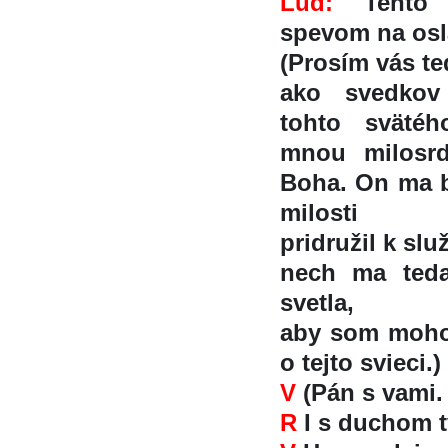
Ľud:
Tento c
spevom na oslav
(Prosím vás te
ako svedkov
tohto sväté
mnou milosrd
Boha. On ma be
milosti
pridružil k slu
nech ma teda
svetla,
aby som mohol
o tejto svieci.)
V
(Pán s vami.
R
I s duchom tv