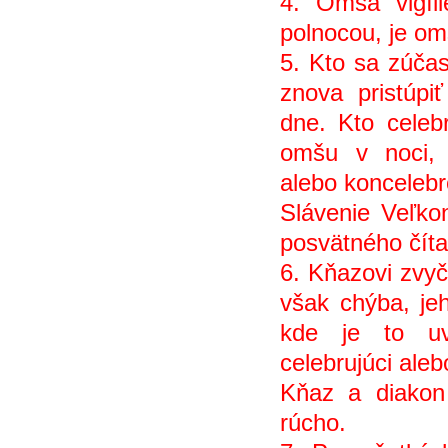
4. Omša vigíl
polnocou, je oms
5. Kto sa zúčas
znova pristúpit
dne. Kto celeb
omšu v noci, 
alebo koncelebr
Slávenie Veľkon
posvätného čít
6. Kňazovi zvyc
však chýba, je
kde je to uv
celebrujúci aleb
Kňaz a diakon 
rúcho.