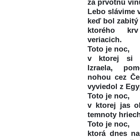
za prvotnú vin
Lebo slávime v
keď bol zabitý
ktorého kr
veriacich.
Toto je noc,
v ktorej si
Izraela, po
nohou cez Čer
vyviedol z Egy
Toto je noc,
v ktorej jas o
temnoty hriec
Toto je noc,
ktorá dnes na