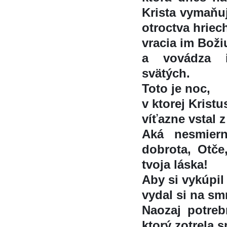
Krista vymaňuj
otroctva hriec
vracia im Boži
a vovádza 
svätých.
Toto je noc,
v ktorej Kristu
víťazne vstal 
Aká nesmier
dobrota, Otče,
tvoja láska!
Aby si vykúpil
vydal si na smr
Naozaj potreb
ktorý zotrela s