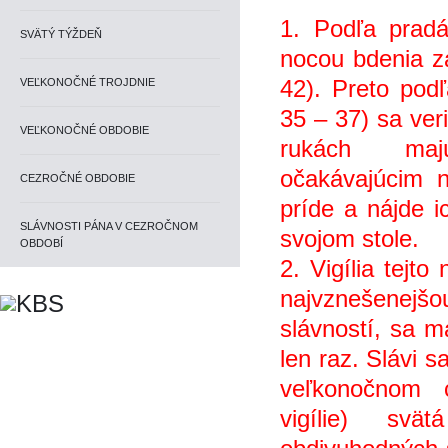
1. Podľa pradá
SVÄTÝ TÝŽDEŇ
nocou bdenia za
42). Preto podľ
VEĽKONOČNÉ TROJDNIE
35 – 37) sa veri
VEĽKONOČNÉ OBDOBIE
rukách maj
očakávajúcim 
CEZROČNÉ OBDOBIE
príde a nájde i
SLÁVNOSTI PÁNA V CEZROČNOM
svojom stole.
OBDOBÍ
2. Vigília tejto 
najvznešenejs
slávností, sa m
len raz. Slávi 
veľkonočnom c
vigílie) sva