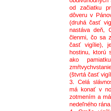
obdivuhodných s
od začiatku p
dôveru v Pánov
(druhá časť vi
nastáva deň, 
členmi, čo sa 
časť vigílie)
hostinu, ktorú 
ako pamiatk
zmŕtvychvstan
(štvrtá časť vigí
3. Celá slávnos
má konať v no
zotmením a má 
nedeľného rána