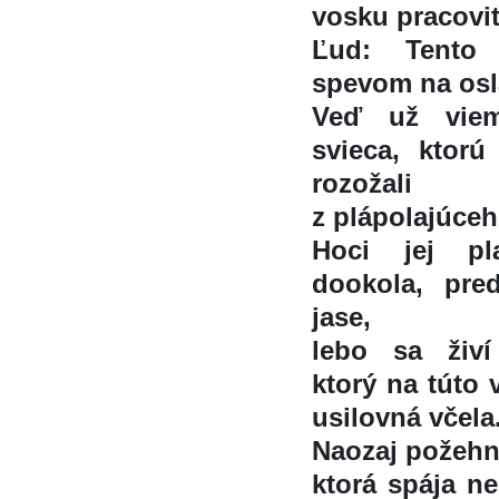
vosku pracovity
Ľud: Tento
spevom na oslav
Veď už vie
svieca, ktoru
rozožali
z plápolajúce
Hoci jej pla
dookola, pre
jase,
lebo sa živ
ktorý na túto
usilovná včela
Naozaj požehn
ktorá spája 