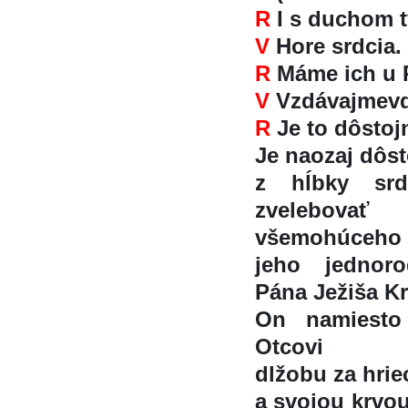
R
I s duchom tv
V
Hore srdcia.
R
Máme ich u P
V
Vzdávajmevd
R
Je to dôstojn
Je naozaj dôst
z hĺbky sr
zvelebovat
všemohúceho
jeho jednoro
Pána Ježiša Kr
On namiesto 
Otcovi
dlžobu za hr
a svojou krvou 