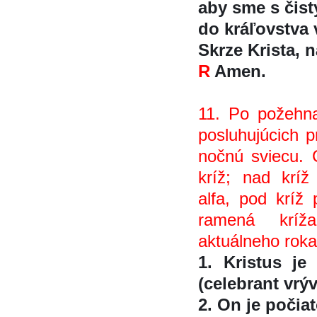
aby sme s čis
do kráľovstva 
Skrze Krista, na
R
Amen.
11. Po požehna
posluhujúcich p
nočnú sviecu.
kríž; nad krí
alfa, pod krí
ramená kríža
aktuálneho roka
1. Kristus je 
(celebrant vrýva
2. On je počiat