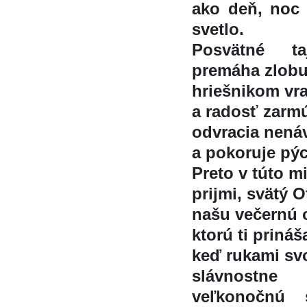
ako deň, noc 
svetlo.
Posvätné 
premáha zlobu
hriešnikom vr
a radosť zarmu
odvracia nenáv
a pokoruje pý
Preto v túto m
prijmi, svätý O
našu večernú 
ktorú ti prináš
keď rukami svo
slávnostne
veľkonočnú