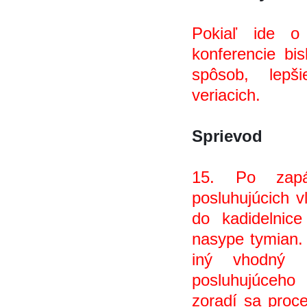
Pokiaľ ide o 
konferencie bisk
spôsob, lepš
veriacich.
Sprievod
15. Po zapá
posluhujúcich vl
do kadidelnice
nasype tymian. 
iný vhodný
posluhujúceho
zoradí sa proce