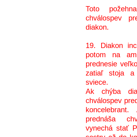
Toto požehn
chválospev pr
diakon.
19. Diakon inc
potom na amb
prednesie veľko
zatiaľ stoja a
sviece.
Ak chýba diak
chválospev pred
koncelebrant.
prednáša ch
vynechá stať P