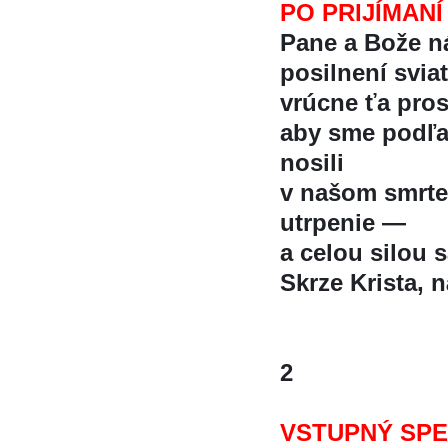
PO PRIJÍMANÍ
Pane a Bože n
posilnení svi
vrúcne ťa pros
aby sme podľa 
nosili
v našom smrte
utrpenie —
a celou silou s
Skrze Krista, 
2
VSTUPNÝ SP