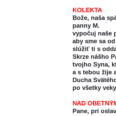
KOLEKTA
Bože, naša spá
panny M.
vypočuj naše p
aby sme sa od 
slúžiť ti s od
Skrze nášho Pá
tvojho Syna, k
a s tebou žije 
Ducha Svätéh
po všetky veky
NAD OBETNÝM
Pane, pri osla