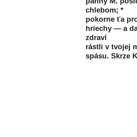
panny M. posil
chlebom; *
pokorne ťa pr
hriechy — a d
zdraví
rástli v tvojej
spásu. Skrze K
KBS © 1997-2026