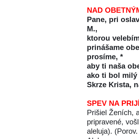
NAD OBETNÝM
Pane, pri osla
M.,
ktorou velebím
prinášame obe
prosíme, *
aby ti naša ob
ako ti bol milý
Skrze Krista, 
SPEV NA PRIJ
Prišiel Ženích, 
pripravené, voš
aleluja). (Porov