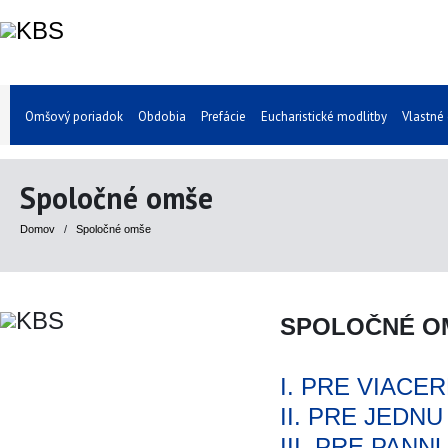
Omšový poriadok
Obdobia
Prefácie
Eucharistické modlitby
Vlastné
Spoločné omše
Domov
/
Spoločné omše
SPOLOČNÉ O
I. PRE VIACE
II. PRE JEDN
III. PRE PAN