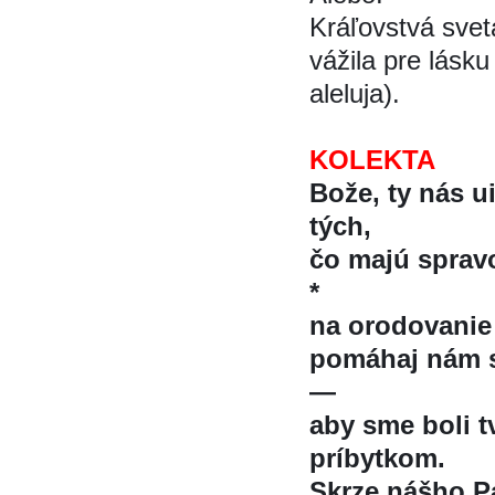
Kráľovstvá svet
vážila pre lásku
aleluja).
KOLEKTA
Bože, ty nás u
tých,
čo majú spravo
*
na orodovanie
pomáhaj nám s
—
aby sme boli 
príbytkom.
Skrze nášho Pá