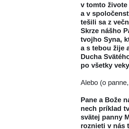
v tomto živote
a v spoločens
tešili sa z več
Skrze nášho Pá
tvojho Syna, k
a s tebou žije 
Ducha Svätéh
po všetky veky
Alebo (o panne,
Pane a Bože n
nech príklad tv
svätej panny M
roznieti v nás