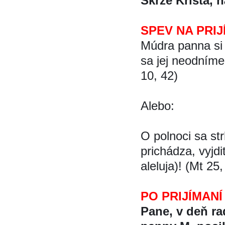
Skrze Krista, 
SPEV NA PRIJ
Múdra panna si v
sa jej neodníme 
10, 42)
Alebo:
O polnoci sa str
prichádza, vyjdi
aleluja)! (Mt 25,
PO PRIJÍMANÍ
Pane, v deň ra