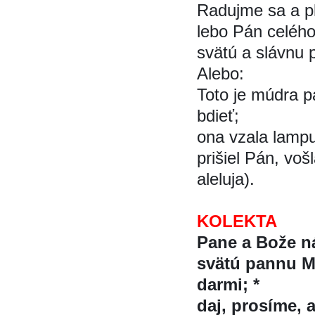
Radujme sa a p
lebo Pán celého 
svätú a slávnu p
Alebo:
Toto je múdra p
bdieť;
ona vzala lampu
prišiel Pán, vo
aleluja).
KOLEKTA
Pane a Bože n
svätú pannu M
darmi; *
daj, prosíme, 