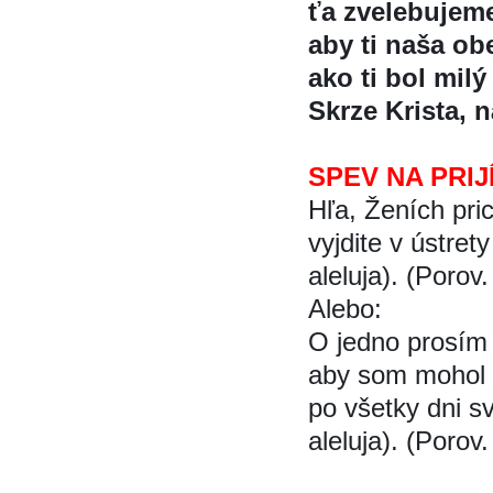
ťa zvelebujeme
aby ti naša ob
ako ti bol milý
Skrze Krista, 
SPEV NA PRIJ
Hľa, Ženích pri
vyjdite v ústret
aleluja). (Porov.
Alebo:
O jedno prosím
aby som mohol
po všetky dni sv
aleluja). (Porov.