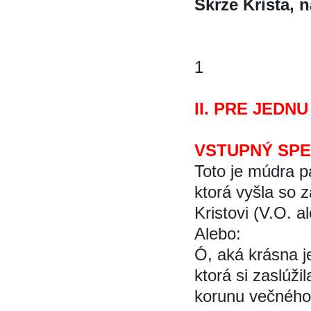
Skrze Krista, 
1
II. PRE JEDN
VSTUPNÝ SP
Toto je múdra p
ktorá vyšla so 
Kristovi (V.O. al
Alebo:
Ó, aká krásna j
ktorá si zaslúži
korunu večného 