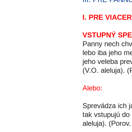
I. PRE VIACE
VSTUPNÝ SP
Panny nech chv
lebo iba jeho m
jeho veleba pre
(V.O. aleluja). 
Alebo:
Sprevádza ich j
tak vstupujú do
aleluja). (Porov