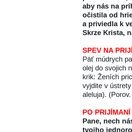
aby nás na prí
očistila od hr
a priviedla k 
Skrze Krista, 
SPEV NA PRIJ
Päť múdrych pan
olej do svojich 
krik: Ženích pri
vyjdite v ústret
aleluja).
(Porov.
PO PRIJÍMANÍ
Pane, nech nás 
tvojho jednor