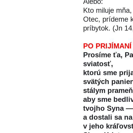
Alebo:
Kto miluje mňa,
Otec, prídeme 
príbytok. (Jn 14
PO PRIJÍMANÍ
Prosíme ťa, P
sviatosť,
ktorú sme prij
svätých panien
stálym prameňo
aby sme bedli
tvojho Syna —
a dostali sa n
v jeho kráľovs