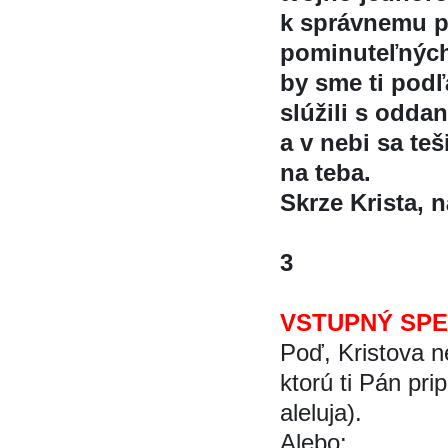
k správnemu p
pominuteľných 
by sme ti podľ
slúžili s odda
a v nebi sa te
na teba.
Skrze Krista, 
3
VSTUPNÝ SP
Poď, Kristova n
ktorú ti Pán pri
aleluja).
Alebo: