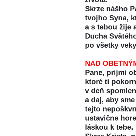
Skrze nášho Pá
tvojho Syna, k
a s tebou žije 
Ducha Svätéh
po všetky veky
NAD OBETNÝM
Pane, prijmi o
ktoré ti pokor
v deň spomien
a daj, aby sm
tejto nepoškv
ustavične hor
láskou k tebe.