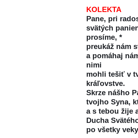
KOLEKTA
Pane, pri rado
svätých panien
prosíme, *
preukáž nám s
a pomáhaj nám
nimi
mohli tešiť v
kráľovstve.
Skrze nášho Pá
tvojho Syna, k
a s tebou žije 
Ducha Svätéh
po všetky veky