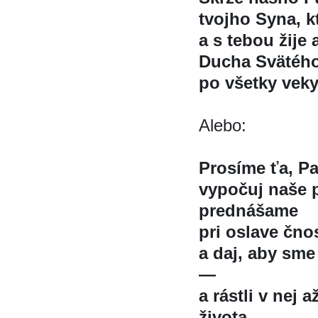
tvojho Syna, k
a s tebou žije 
Ducha Svätéh
po všetky veky
Alebo:
Prosíme ťa, Pa
vypočuj naše p
prednášame
pri oslave čnos
a daj, aby sme 
—
a rástli v nej
života.