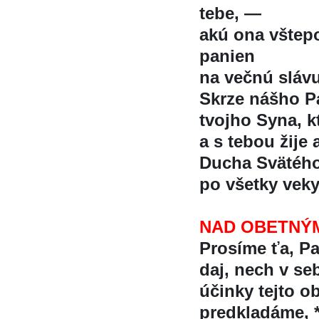
tebe, —
akú ona vštep
panien
na večnú slávu 
Skrze nášho Pá
tvojho Syna, k
a s tebou žije 
Ducha Svätéh
po všetky veky
NAD OBETNÝM
Prosíme ťa, Pa
daj, nech v se
účinky tejto ob
predkladáme, 