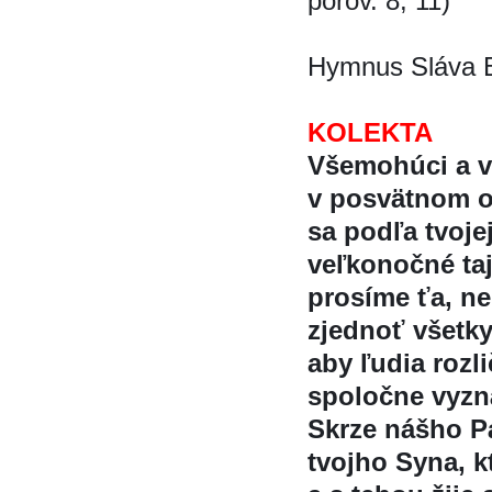
porov. 8, 11)
Hymnus Sláva B
KOLEKTA
Všemohúci a ve
v posvätnom ok
sa podľa tvojej 
veľkonočné t
prosíme ťa, 
zjednoť všetk
aby ľudia rozl
spoločne vyzn
Skrze nášho Pa
tvojho Syna, kt