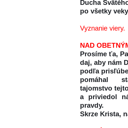
Ducha Svätéh
po všetky vek
Vyznanie viery.
NAD OBETNÝ
Prosíme ťa, Pa
daj, aby nám D
podľa prisľú
pomáhal sta
tajomstvo tejt
a priviedol n
pravdy.
Skrze Krista, na