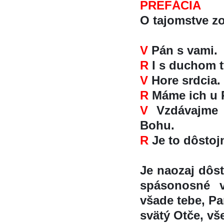
PREFÁCIA
O tajomstve zo
V
Pán s vami.
R
I s duchom tv
V
Hore srdcia.
R
Máme ich u P
V
Vzdávajme v
Bohu.
R
Je to dôstojn
Je naozaj dôst
spásonosné v
všade tebe, Pa
svätý Otče, vs