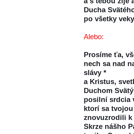
a s tebou žije 
Ducha Svätéh
po všetky vek
Alebo:
Prosíme ťa, vs
nech sa nad na
slávy *
a Kristus, svet
Duchom Sväty
posilní srdcia 
ktorí sa tvojo
znovuzrodili k 
Skrze nášho Pa