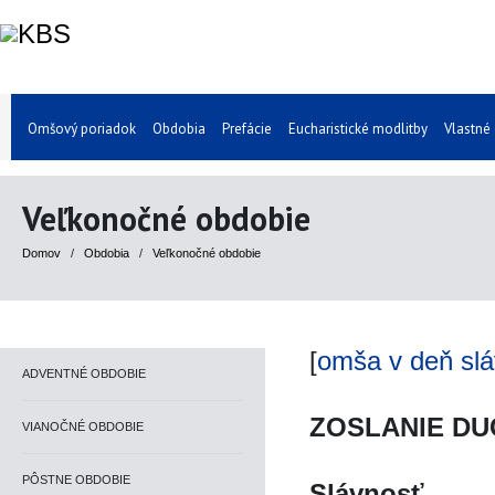
Omšový poriadok
Obdobia
Prefácie
Eucharistické modlitby
Vlastné
Veľkonočné obdobie
Domov
/
Obdobia
/
Veľkonočné obdobie
[
omša v deň slá
ADVENTNÉ OBDOBIE
ZOSLANIE DUC
VIANOČNÉ OBDOBIE
PÔSTNE OBDOBIE
Slávnosť