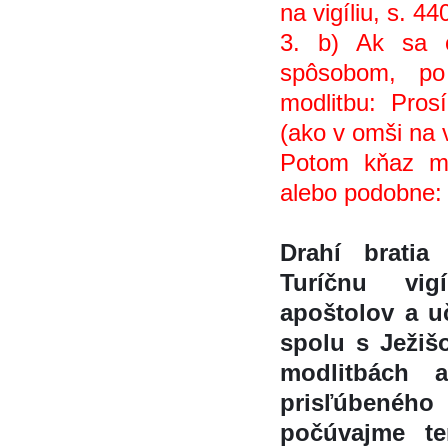
na vigíliu, s. 44
3. b) Ak sa om
spôsobom, po
modlitbu: Prosi
(ako v omši na vi
Potom kňaz mô
alebo podobne:
Drahí bratia
Turíčnu vig
apoštolov a uč
spolu s Ježis
modlitbách 
prisľúbene
počúvajme 