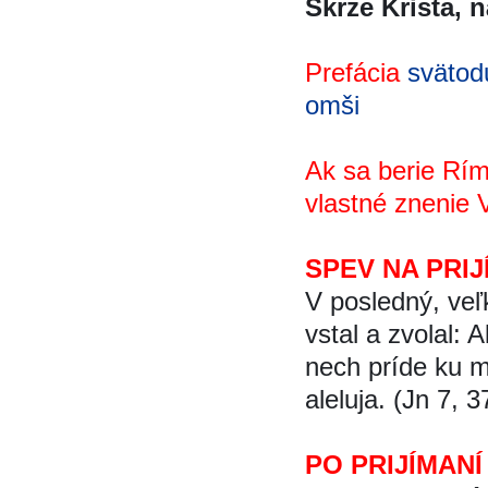
Skrze Krista, na
Prefácia
svätod
omši
Ak sa berie Rím
vlastné znenie 
SPEV NA PRIJ
V posledný, veľk
vstal a zvolal: A
nech príde ku m
aleluja. (Jn 7, 3
PO PRIJÍMANÍ