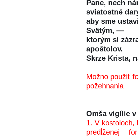
Pane, nech nám
sviatostné dar
aby sme ustav
Svätým, —
ktorým si záz
apoštolov.
Skrze Krista, na
Možno použiť f
požehnania
Omša vigílie v
1. V kostoloch, k
predĺženej f