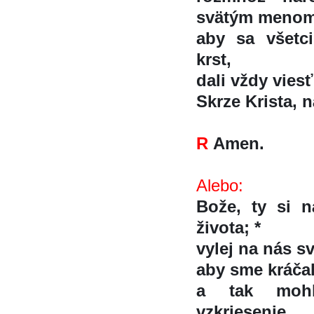
svätým meno
aby sa všetci
krst,
dali vždy viest
Skrze Krista, na
R
Amen.
Alebo:
Bože, ty si 
života; *
vylej na nás s
aby sme kráča
a tak mohli
vzkriesenie