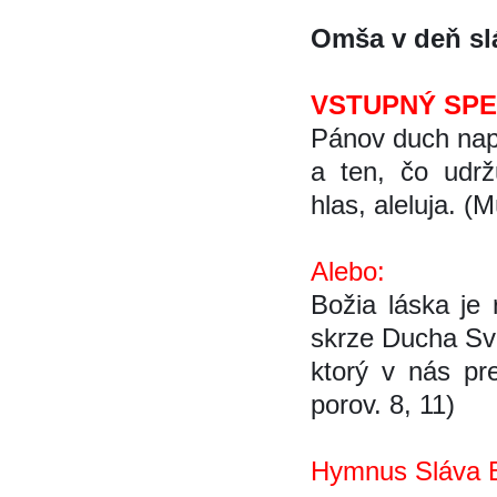
Omša v deň sl
VSTUPNÝ SP
Pánov duch nap
a ten, čo udrž
hlas, aleluja. (M
Alebo:
Božia láska je
skrze Ducha Sva
ktorý v nás pr
porov. 8, 11)
Hymnus Sláva B