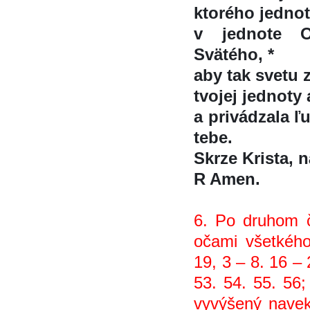
ktorého jednot
v jednote 
Svätého, *
aby tak svetu 
tvojej jednoty 
a privádzala ľu
tebe.
Skrze Krista, na
R Amen.
6. Po druhom či
očami všetkéh
19, 3 – 8. 16 – 
53. 54. 55. 56;
vyvýšený nave