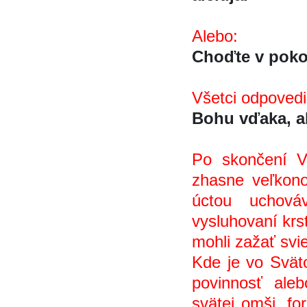
Alebo:
Choďte v pokoj
Všetci odpovedi
Bohu vďaka, al
Po skončení V
zhasne veľkon
úctou uchováv
vysluhovaní krs
mohli zažať sv
Kde je vo Svät
povinnosť aleb
svätej omši, fo