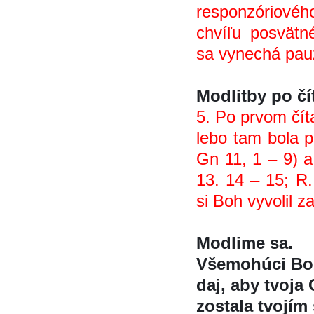
responzóriové
chvíľu posvät
sa vynechá pau
Modlitby po či
5. Po prvom čít
lebo tam bola po
Gn 11, 1 – 9) a
13. 14 – 15; R. (
si Boh vyvolil za
Modlime sa.
Všemohúci Boz
daj, aby tvoja 
zostala tvojím 