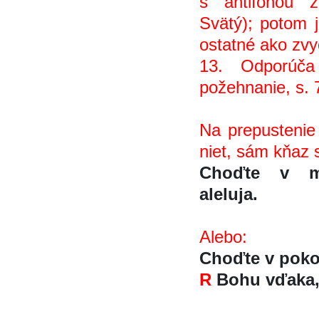
s antifónou z
Svätý); potom 
ostatné ako zvy
13. Odporúča
požehnanie, s. 
Na prepustenie 
niet, sám kňaz 
Choďte v m
aleluja.
Alebo:
Choďte v pokoj
R
Bohu vďaka, 