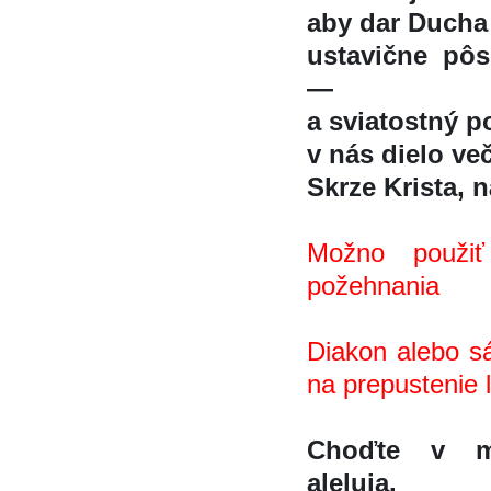
aby dar Ducha 
ustavične pô
—
a sviatostný p
v nás dielo vec
Skrze Krista, na
Možno použiť
požehnania
Diakon alebo sa
na prepustenie l
Choďte v m
aleluja.