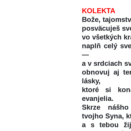
KOLEKTA
Bože, tajomstv
posväcuješ sv
vo všetkých kr
naplň celý s
—
a v srdciach s
obnovuj aj ter
lásky,
ktoré si kon
evanjelia.
Skrze nášho
tvojho Syna, kt
a s tebou ži