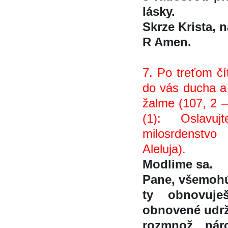
lásky.
Skrze Krista, na
R Amen.
7. Po treťom čí
do vás ducha a 
žalme (107, 2 –
(1): Oslavu
milosrdenstv
Aleluja).
Modlime sa.
Pane, všemohú
ty obnovujes
obnovené udrž
rozmnož nár