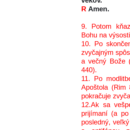
vekov.
R
Amen.
9. Potom kňaz
Bohu na výsost
10. Po skonče
zvyčajným spô
a večný Bože 
440).
11. Po modlitbe 
Apoštola (Rim
pokračuje zvyč
12.Ak sa vešpe
prijímaní (a p
posledný, veľk