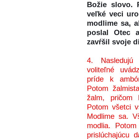
Božie slovo. 
veľké veci ur
modlime sa, ab
poslal Otec a
zavŕšil svoje 
4. Nasledujú 
voliteľné uvá
príde k ambón
Potom žalmista
žalm, pričom 
Potom všetci vs
Modlime sa. Vše
modlia. Potom 
prislúchajúcu 