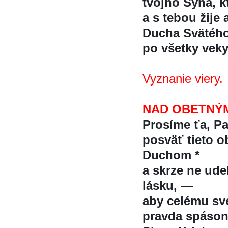
tvojho Syna, kt
a s tebou žije 
Ducha Svätéh
po všetky vek
Vyznanie viery.
NAD OBETNÝ
Prosíme ťa, P
posväť tieto o
Duchom *
a skrze ne udeľ
lásku, —
aby celému sve
pravda spáson