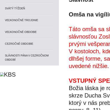
SVÄTÝ TÝŽDEŇ
Omša na vigíl
VEĽKONOČNÉ TROJDNIE
Táto omša sa sl
VEĽKONOČNÉ OBDOBIE
slávnosťou Zos
prvými vešpera
CEZROČNÉ OBDOBIE
V kostoloch, kde s
SLÁVNOSTI PÁNA V CEZROČNOM
dlhšej forme, sa
OBDOBÍ
uvedené nižšie.
VSTUPNÝ SP
Božia láska je 
skrze Ducha Sva
ktorý v nás pre