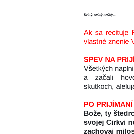
Svätý, svätý, svätý...
Ak sa recituje R
vlastné znenie 
SPEV NA PRIJ
Všetkých naplni
a začali hovo
skutkoch, aleluj
PO PRIJÍMANÍ
Bože, ty štedro
svojej Cirkvi n
zachovaj milost