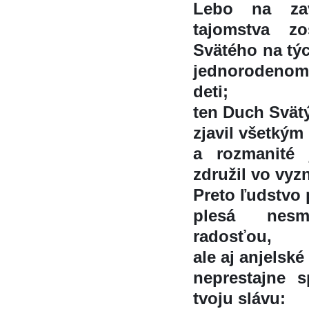
Lebo na zavŕ
tajomstva z
Svätého na ty
jednorodenom 
deti;
ten Duch Sväty
zjavil všetky
a rozmanité 
združil vo vyzna
Preto ľudstvo
plesá nesm
radosťou,
ale aj anjelské
neprestajne s
tvoju slávu: