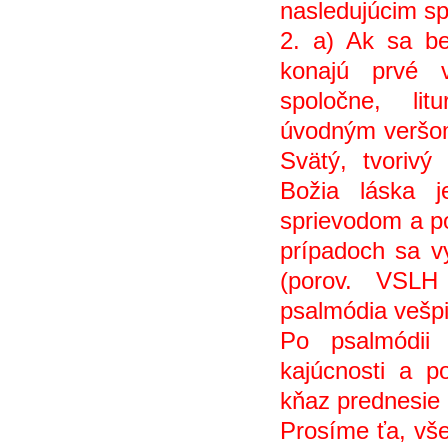
nasledujúcim s
2. a) Ak sa be
konajú prvé 
spoločne, lit
úvodným verš
Svätý, tvoriv
Božia láska 
sprievodom a p
prípadoch sa vy
(porov. VSLH
psalmódia vešpie
Po psalmódii
kajúcnosti a po
kňaz prednesie 
Prosíme ťa, vs