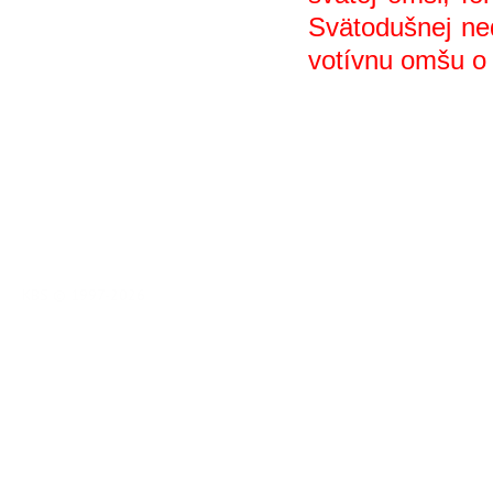
Svätodušnej ne
votívnu omšu 
KBS © 1997-2026