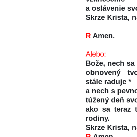
a oslávenie sv
Skrze Krista, na
R
Amen.
Alebo:
Bože, nech sa 
obnovený tv
stále raduje *
a nech s pevno
túžený deň 
ako sa teraz te
rodiny.
Skrze Krista, na
R
Amen.