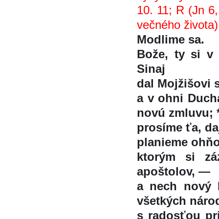
10. 11; R (Jn 6,
večného života)
Modlime sa.
Bože, ty si 
Sinaj
dal Mojžišovi 
a v ohni Ducha
novú zmluvu; 
prosíme ťa, da
planieme ohň
ktorým si zá
apoštolov, —
a nech nový I
všetkých náro
s radosťou pri