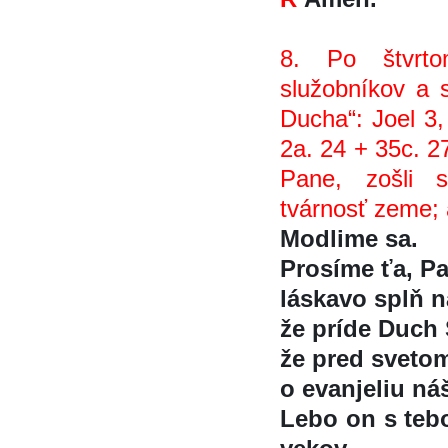
8. Po štvrtom
služobníkov a 
Ducha“: Joel 3,
2a. 24 + 35c. 27
Pane, zošli
tvárnosť zeme; 
Modlime sa.
Prosíme ťa, Pa
láskavo splň na
že príde Duch 
že pred sveto
o evanjeliu nás
Lebo on s tebou