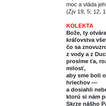
moc a vláda je
(Zjv 19, 5; 12, 
KOLEKTA
Bože, ty otvá
kráľovstva vše
čo sa znovuzro
z vody a z Duch
prosíme ťa, r
milosť,
aby sme boli oc
hriechov —
a dosiahli nebe
ktorú si nám pr
Skrze nášho Pa