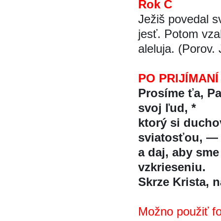
Rok C
Ježiš povedal s
jesť. Potom vzal
aleluja. (Porov.
PO PRIJÍMANÍ
Prosíme ťa, P
svoj ľud, *
ktorý si duch
sviatosťou, —
a daj, aby sme 
vzkrieseniu.
Skrze Krista, na
Možno použiť f