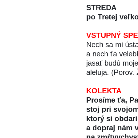
STREDA
po Tretej veľk
VSTUPNÝ SP
Nech sa mi úst
a nech ťa velebi
jasať budú moj
aleluja. (Porov. 
KOLEKTA
Prosíme ťa, P
stoj pri svojom
ktorý si obdari
a dopraj nám v
na zmŕtvychvst