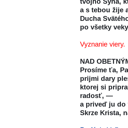
tvojho Syna, kt
a s tebou žije 
Ducha Svätéh
po všetky vek
Vyznanie viery.
NAD OBETNÝ
Prosíme ťa, P
prijmi dary ples
ktorej si pripra
radosť, —
a priveď ju do 
Skrze Krista, n