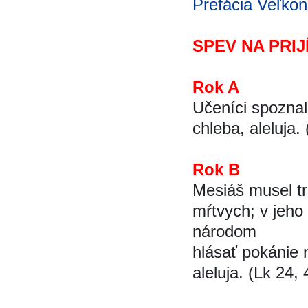
Prefácia Veľkon
SPEV NA PRIJ
Rok A
Učeníci spoznali
chleba, aleluja.
Rok B
Mesiáš musel trp
mŕtvych; v jeh
národom
hlásať pokáni
aleluja.
(Lk 24, 