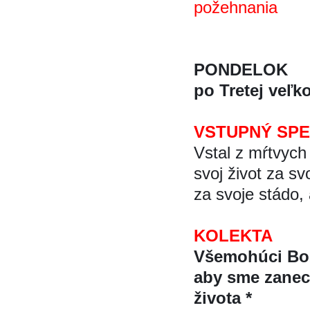
požehnania
PONDELOK
po Tretej veľk
VSTUPNÝ SP
Vstal z mŕtvych 
svoj život za s
za svoje stádo, 
KOLEKTA
Všemohúci Boz
aby sme zanech
života *