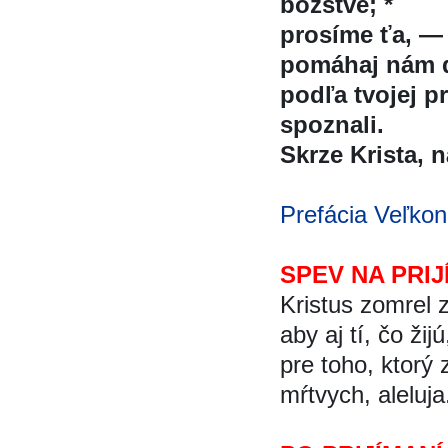
božstve; *
prosíme ťa, —
pomáhaj nám d
podľa tvojej p
spoznali.
Skrze Krista, na
Prefácia Veľkon
SPEV NA PRIJ
Kristus zomrel z
aby aj tí, čo žij
pre toho, ktorý
mŕtvych, aleluja