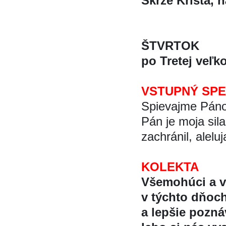
Skrze Krista, na
ŠTVRTOK
po Tretej veľk
VSTUPNÝ SP
Spievajme Pánov
Pán je moja sil
zachránil, alelu
KOLEKTA
Všemohúci a ve
v týchto dňoch
a lepšie pozn