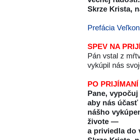
Skrze Krista, na
Prefácia Veľkon
SPEV NA PRIJ
Pán vstal z mŕt
vykúpil nás svo
PO PRIJÍMANÍ
Pane, vypočuj 
aby nás účast
nášho vykúpe
živote —
a priviedla do 