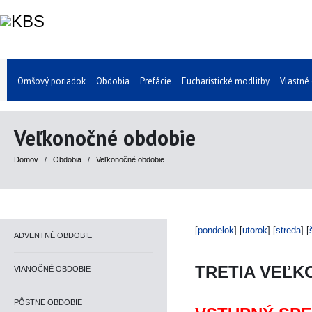
Omšový poriadok
Obdobia
Prefácie
Eucharistické modlitby
Vlastné
Veľkonočné obdobie
Domov
/
Obdobia
/
Veľkonočné obdobie
[
pondelok
] [
utorok
] [
streda
] [
ADVENTNÉ OBDOBIE
TRETIA VEĽK
VIANOČNÉ OBDOBIE
PÔSTNE OBDOBIE