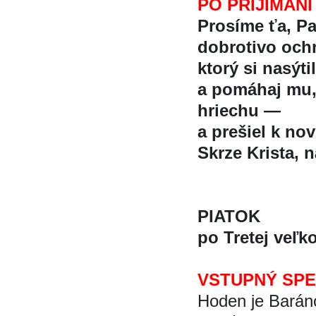
PO PRIJÍMANÍ
Prosíme ťa, P
dobrotivo ochra
ktorý si nasý
a pomáhaj mu,
hriechu —
a prešiel k nov
Skrze Krista, na
PIATOK
po Tretej veľk
VSTUPNÝ SP
Hoden je Baránok