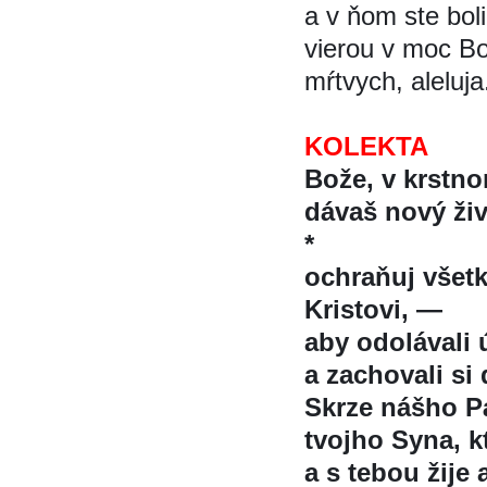
a v ňom ste boli
vierou v moc Boh
mŕtvych, aleluja
KOLEKTA
Bože, v krstn
dávaš nový ži
*
ochraňuj vše
Kristovi, —
aby odolávali
a zachovali si 
Skrze nášho Pa
tvojho Syna, kt
a s tebou žije 