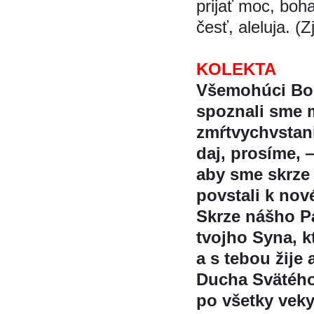
prijať moc, boha
česť, aleluja. (
KOLEKTA
Všemohúci Boz
spoznali sme m
zmŕtvychvstani
daj, prosíme,
aby sme skrze 
povstali k nove
Skrze nášho Pa
tvojho Syna, kt
a s tebou žije 
Ducha Svätéh
po všetky vek