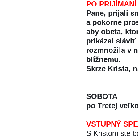
PO PRIJÍMANÍ
Pane, prijali 
a pokorne pros
aby obeta, ktor
prikázal sláv
rozmnožila v na
blížnemu.
Skrze Krista, na
SOBOTA
po Tretej veľk
VSTUPNÝ SP
S Kristom ste bo