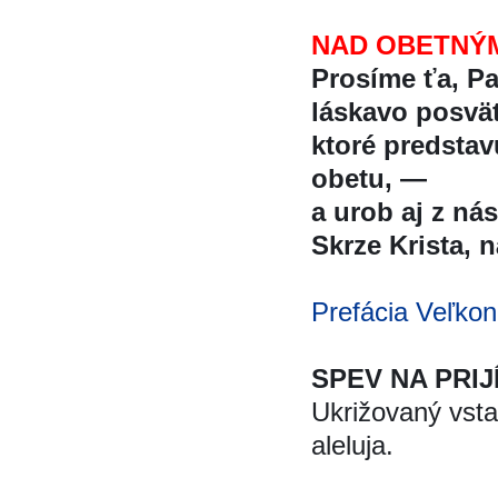
NAD OBETNÝ
Prosíme ťa, Pa
láskavo posvät
ktoré predstav
obetu, —
a urob aj z nás
Skrze Krista, na
Prefácia Veľkon
SPEV NA PRIJ
Ukrižovaný vsta
aleluja.