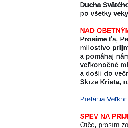
Ducha Svätéh
po všetky vek
NAD OBETNÝ
Prosíme ťa, P
milostivo prijm
a pomáhaj ná
veľkonočné m
a došli do več
Skrze Krista, na
Prefácia Veľkon
SPEV NA PRIJ
Otče, prosím za