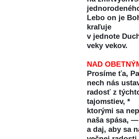
jednorodenéh
Lebo on je Boh 
kraľuje
v jednote Ducha
veky vekov.
NAD OBETNÝ
Prosíme ťa, P
nech nás ustav
radosť z týcht
tajomstiev, *
ktorými sa nep
naša spása, —
a daj, aby sa 
večnej radosti.