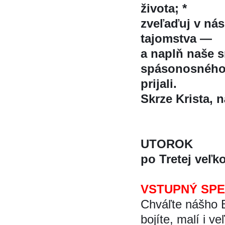
života; *
zveľaďuj v ná
tajomstva —
a naplň naše 
spásonosného
prijali.
Skrze Krista, na
UTOROK
po Tretej veľk
VSTUPNÝ SP
Chváľte nášho
bojíte, malí i ve