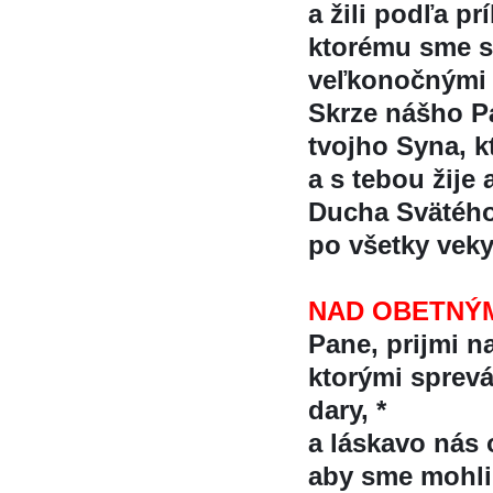
a žili podľa p
ktorému sme s
veľkonočnými
Skrze nášho Pa
tvojho Syna, kt
a s tebou žije 
Ducha Svätéh
po všetky vek
NAD OBETNÝ
Pane, prijmi na
ktorými spreva
dary, *
a láskavo nás 
aby sme mohli 