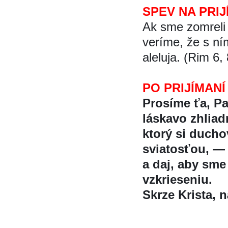
SPEV NA PRIJ
Ak sme zomreli 
veríme, že s ní
aleluja. (Rim 6, 
PO PRIJÍMANÍ
Prosíme ťa, P
láskavo zhliadn
ktorý si duch
sviatosťou, —
a daj, aby sme 
vzkrieseniu.
Skrze Krista, na