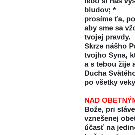
lebo si nás v
bludov; *
prosíme ťa, p
aby sme sa vžd
tvojej pravdy.
Skrze nášho Pa
tvojho Syna, kt
a s tebou žije 
Ducha Svätéh
po všetky vek
NAD OBETNÝ
Bože, pri sláve
vznešenej obet
účasť na jed