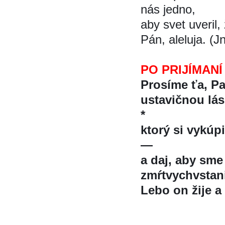
nás jedno,
aby svet uveril, 
Pán, aleluja. (J
PO PRIJÍMANÍ
Prosíme ťa, P
ustavičnou lá
*
ktorý si vykú
—
a daj, aby sme s
zmŕtvychvstan
Lebo on žije a