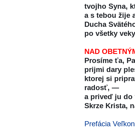
tvojho Syna, kt
a s tebou žije 
Ducha Svätéh
po všetky vek
NAD OBETNÝ
Prosíme ťa, P
prijmi dary ples
ktorej si pripra
radosť, —
a priveď ju do 
Skrze Krista, n
Prefácia Veľkon