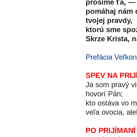
prosíme ťa, —
pomáhaj nám d
tvojej pravdy,
ktorú sme spo
Skrze Krista, na
Prefácia Veľkon
SPEV NA PRIJ
Ja som pravý vin
hovorí Pán;
kto ostáva vo mn
veľa ovocia, ale
PO PRIJÍMANÍ