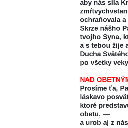
aby nás sila K
zmŕtvychvstan
ochraňovala a 
Skrze nášho Pa
tvojho Syna, kt
a s tebou žije 
Ducha Svätéh
po všetky vek
NAD OBETNÝ
Prosíme ťa, P
láskavo posvät
ktoré predstav
obetu, —
a urob aj z nás