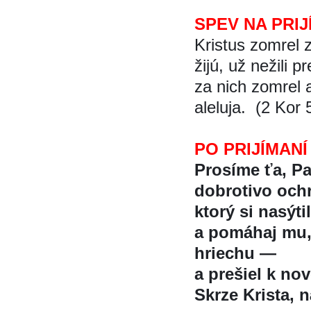
SPEV NA PRIJ
Kristus zomrel za 
žijú, už nežili
za nich zomrel a
aleluja. (2 Kor 
PO PRIJÍMANÍ
Prosíme ťa, P
dobrotivo ochra
ktorý si nasý
a pomáhaj mu,
hriechu —
a prešiel k nov
Skrze Krista, na