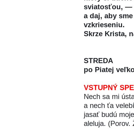
sviatosťou, —
a daj, aby sme 
vzkrieseniu.
Skrze Krista, na
STREDA
po Piatej veľk
VSTUPNÝ SP
Nech sa mi úst
a nech ťa velebi
jasať budú moj
aleluja. (Porov. 