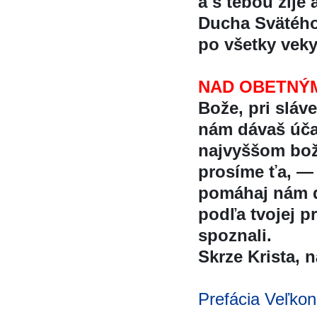
a s tebou žije 
Ducha Svätéh
po všetky vek
NAD OBETNÝ
Bože, pri sláv
nám dávaš úc
najvyššom boz
prosíme ťa, —
pomáhaj nám d
podľa tvojej p
spoznali.
Skrze Krista, na
Prefácia Veľkon