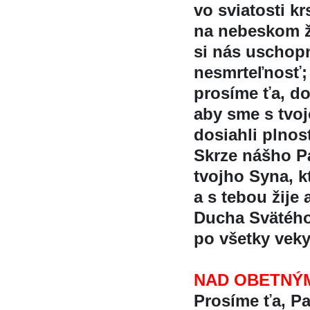
vo sviatosti krs
na nebeskom ž
si nás uschopn
nesmrteľnosť;
prosíme ťa, d
aby sme s tv
dosiahli plnosť
Skrze nášho Pa
tvojho Syna, kt
a s tebou žije 
Ducha Svätéh
po všetky vek
NAD OBETNÝ
Prosíme ťa, P