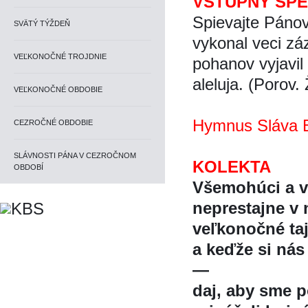
VSTUPNÝ SP
Spievajte Pánov
SVÄTÝ TÝŽDEŇ
vykonal veci záz
VEĽKONOČNÉ TROJDNIE
pohanov vyjavil 
aleluja.
(Porov. 
VEĽKONOČNÉ OBDOBIE
Hymnus Sláva B
CEZROČNÉ OBDOBIE
SLÁVNOSTI PÁNA V CEZROČNOM
KOLEKTA
OBDOBÍ
Všemohúci a ve
neprestajne v n
veľkonočné t
a keďže si ná
—
daj, aby sme 