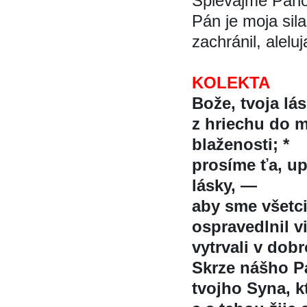
Spievajme Pánov
Pán je moja sil
zachránil, alelu
KOLEKTA
Bože, tvoja lá
z hriechu do m
blaženosti; *
prosíme ťa, up
lásky, —
aby sme všetci
ospravedlnil v
vytrvali v dob
Skrze nášho Pa
tvojho Syna, kt