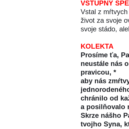
VSTUPNÝ SP
Vstal z mŕtvych 
život za svoje 
svoje stádo, ale
KOLEKTA
Prosíme ťa, P
neustále nás 
pravicou, *
aby nás zmŕt
jednorodenéh
chránilo od ka
a posilňovalo
Skrze nášho Pa
tvojho Syna, k