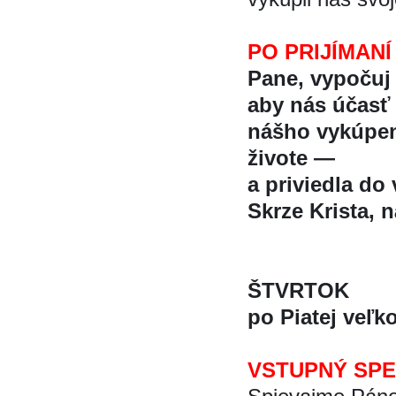
PO PRIJÍMANÍ
Pane, vypočuj 
aby nás účast
nášho vykúpe
živote —
a priviedla do 
Skrze Krista, na
ŠTVRTOK
po Piatej veľk
VSTUPNÝ SP