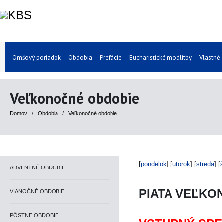
Omšový poriadok
Obdobia
Prefácie
Eucharistické modlitby
Vlastné
Veľkonočné obdobie
Domov
/
Obdobia
/
Veľkonočné obdobie
[
pondelok
] [
utorok
] [
streda
] [
ADVENTNÉ OBDOBIE
PIATA VEĽKO
VIANOČNÉ OBDOBIE
PÔSTNE OBDOBIE