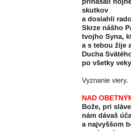
prinášali hojn
skutkov
a dosiahli rados
Skrze nášho Pa
tvojho Syna, kt
a s tebou žije 
Ducha Svätéh
po všetky vek
Vyznanie viery.
NAD OBETNÝ
Bože, pri sláv
nám dávaš úc
a najvyššom b