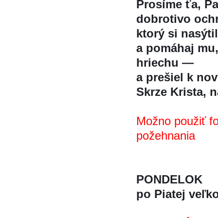
Prosíme ťa, P
dobrotivo ochra
ktorý si nasý
a pomáhaj mu,
hriechu —
a prešiel k nov
Skrze Krista, na
Možno použiť f
požehnania
PONDELOK
po Piatej veľk