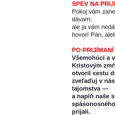
SPEV NA PRIJ
Pokoj vám zane
dávam;
ale ja vám neda
hovorí Pán, ale
PO PRIJÍMANÍ
Všemohúci a ve
Kristovým zmŕ
otvoril cestu do
zveľaďuj v ná
tajomstva —
a naplň naše 
spásonosného
prijali.