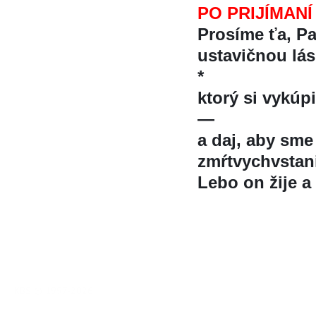
PO PRIJÍMANÍ
Prosíme ťa, P
ustavičnou lá
*
ktorý si vykú
—
a daj, aby sme s
zmŕtvychvstan
Lebo on žije a
KBS © 1997-2026