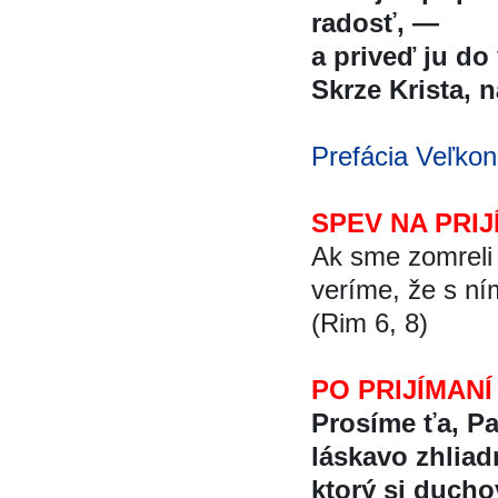
radosť, —
a priveď ju do 
Skrze Krista, na
Prefácia Veľkon
SPEV NA PRIJ
Ak sme zomreli 
veríme, že s ní
(Rim 6, 8)
PO PRIJÍMANÍ
Prosíme ťa, P
láskavo zhliadn
ktorý si duch