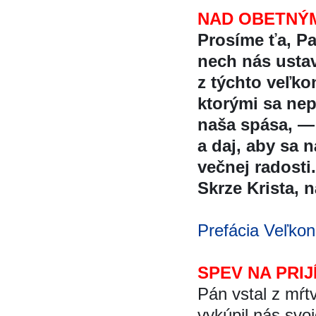
NAD OBETNÝ
Prosíme ťa, P
nech nás ustav
z týchto veľko
ktorými sa nep
naša spása, —
a daj, aby sa 
večnej radosti.
Skrze Krista, na
Prefácia Veľkon
SPEV NA PRIJ
Pán vstal z mŕt
vykúpil nás svo