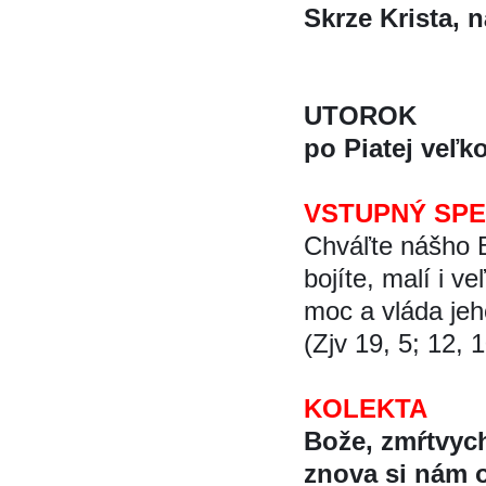
Skrze Krista, na
UTOROK
po Piatej veľk
VSTUPNÝ SP
Chváľte nášho
bojíte, malí i ve
moc a vláda je
(Zjv 19, 5; 12, 
KOLEKTA
Bože, zmŕtvy
znova si nám 