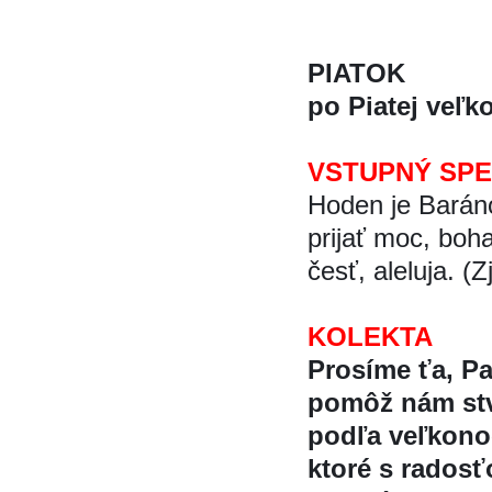
PIATOK
po Piatej veľk
VSTUPNÝ SP
Hoden je Baránok
prijať moc, boha
česť, aleluja. (
KOLEKTA
Prosíme ťa, Pa
pomôž nám stva
podľa veľkono
ktoré s radost