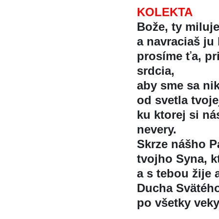
KOLEKTA
Bože, ty miluj
a navraciaš ju
prosíme ťa, pr
srdcia,
aby sme sa nik
od svetla tvoj
ku ktorej si na
nevery.
Skrze nášho Pa
tvojho Syna, kt
a s tebou žije 
Ducha Svätéh
po všetky vek