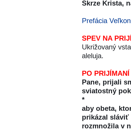
Skrze Krista, na
Prefácia Veľkon
SPEV NA PRIJ
Ukrižovaný vsta
aleluja.
PO PRIJÍMANÍ
Pane, prijali s
sviatostný po
*
aby obeta, ktor
prikázal sláv
rozmnožila v na