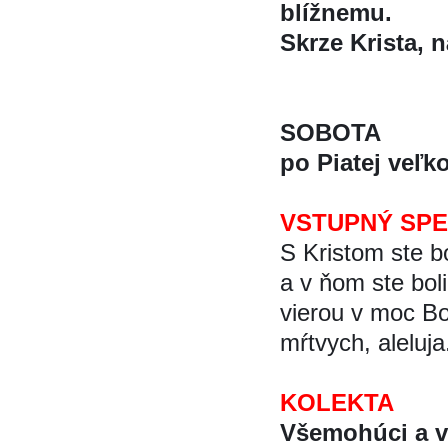
blížnemu.
Skrze Krista, na
SOBOTA
po Piatej veľk
VSTUPNÝ SP
S Kristom ste bo
a v ňom ste boli
vierou v moc Boh
mŕtvych, aleluja
KOLEKTA
Všemohúci a ve