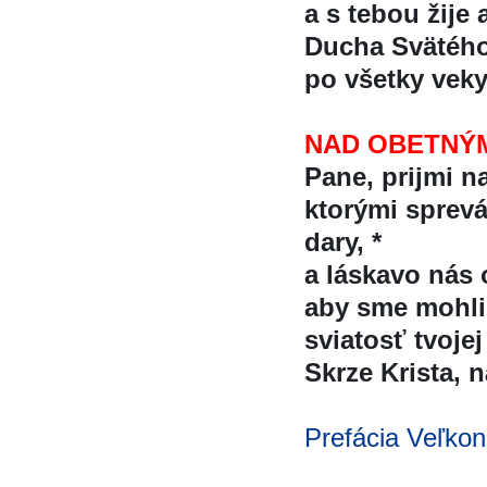
a s tebou žije 
Ducha Svätéh
po všetky vek
NAD OBETNÝ
Pane, prijmi na
ktorými spreva
dary, *
a láskavo nás 
aby sme mohli d
sviatosť tvojej 
Skrze Krista, na
Prefácia Veľkon