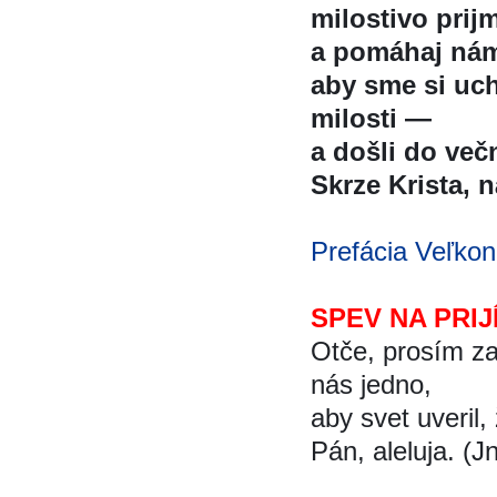
milostivo prijm
a pomáhaj ná
aby sme si ucho
milosti —
a došli do več
Skrze Krista, na
Prefácia Veľkon
SPEV NA PRIJ
Otče, prosím za
nás jedno,
aby svet uveril, 
Pán, aleluja. (J