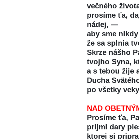
večného života
prosíme ťa, d
nádej, —
aby sme nikdy
že sa splnia tv
Skrze nášho Pa
tvojho Syna, kt
a s tebou žije 
Ducha Svätéh
po všetky vek
NAD OBETNÝ
Prosíme ťa, P
prijmi dary ples
ktorej si pripra