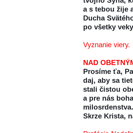
tvojho Syna, kt
a s tebou žije 
Ducha Svätéh
po všetky vek
Vyznanie viery.
NAD OBETNÝ
Prosíme ťa, Pa
daj, aby sa tie
stali čistou o
a pre nás boh
milosrdenstva
Skrze Krista, na