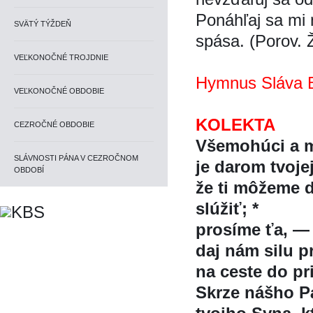
Ponáhľaj sa m
SVÄTÝ TÝŽDEŇ
spása. (Porov. 
VEĽKONOČNÉ TROJDNIE
Hymnus Sláva B
VEĽKONOČNÉ OBDOBIE
KOLEKTA
CEZROČNÉ OBDOBIE
Všemohúci a m
SLÁVNOSTI PÁNA V CEZROČNOM
je darom tvojej
OBDOBÍ
že ti môžeme
slúžiť; *
prosíme ťa, —
daj nám silu pr
na ceste do pri
Skrze nášho Pa