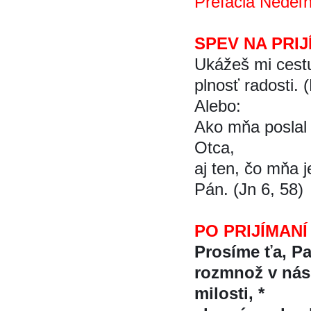
Prefácia Nedeľ
SPEV NA PRIJ
Ukážeš mi cest
plnosť radosti. 
Alebo:
Ako mňa poslal z
Otca,
aj ten, čo mňa j
Pán. (Jn 6, 58)
PO PRIJÍMANÍ
Prosíme ťa, P
rozmnož v ná
milosti, *