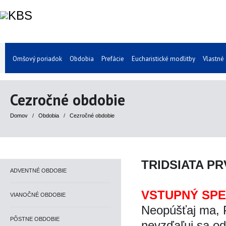
Omšový poriadok
Obdobia
Prefácie
Eucharistické modlitby
Vlastné
Cezročné obdobie
Domov
/
Obdobia
/
Cezročné obdobie
TRIDSIATA PR
ADVENTNÉ OBDOBIE
VSTUPNÝ SP
VIANOČNÉ OBDOBIE
Neopúšťaj ma,
PÔSTNE OBDOBIE
nevzďaľuj sa o