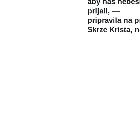
aby nás nebesk
prijali, —
pripravila na pr
Skrze Krista, na
KBS © 1997-2026