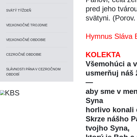
pred jeho tváro
SVÄTÝ TÝŽDEŇ
svätyni. (Porov.
VEĽKONOČNÉ TROJDNIE
Hymnus Sláva B
VEĽKONOČNÉ OBDOBIE
KOLEKTA
CEZROČNÉ OBDOBIE
Všemohúci a v
SLÁVNOSTI PÁNA V CEZROČNOM
usmerňuj náš ž
OBDOBÍ
—
aby sme v men
Syna
horlivo konali
Skrze nášho Pá
tvojho Syna,