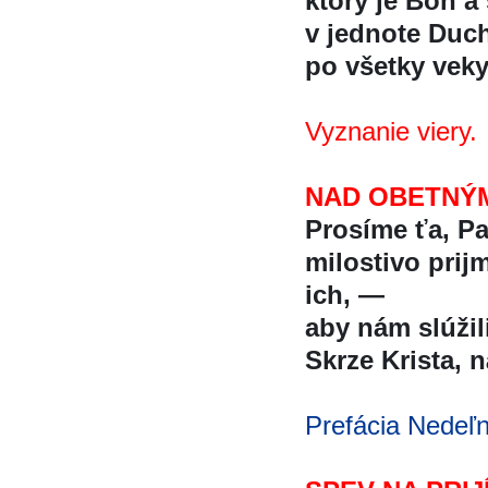
ktorý je Boh a 
v jednote Duc
po všetky veky
Vyznanie viery.
NAD OBETNÝM
Prosíme ťa, Pa
milostivo prij
ich, —
aby nám slúžil
Skrze Krista, 
Prefácia Nedeľ