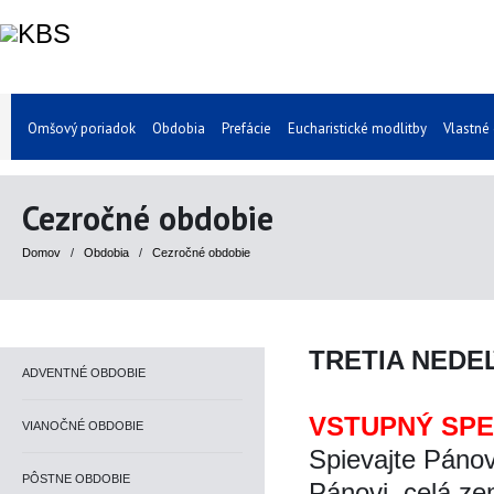
Omšový poriadok
Obdobia
Prefácie
Eucharistické modlitby
Vlastné
Cezročné obdobie
Domov
/
Obdobia
/
Cezročné obdobie
TRETIA NEDE
ADVENTNÉ OBDOBIE
VSTUPNÝ SP
VIANOČNÉ OBDOBIE
Spievajte Pánov
PÔSTNE OBDOBIE
Pánovi, celá z