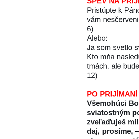
SPEV NA PRIJ
Pristúpte k Páno
vám nesčerveni
6)
Alebo:
Ja som svetlo s
Kto mňa nasledu
tmách, ale bude 
12)
PO PRIJÍMANÍ
Všemohúci Bo
sviatostným p
zveľaďuješ mil
daj, prosíme, 