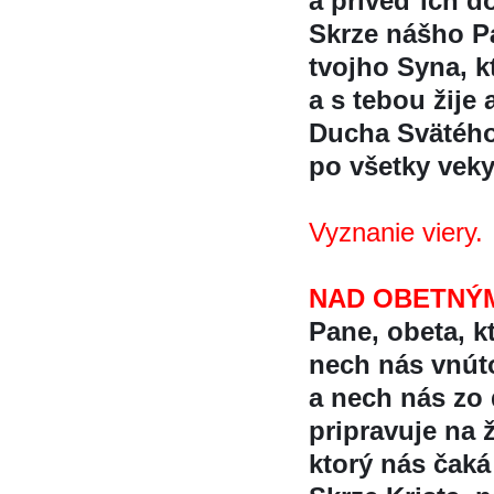
a priveď ich d
Skrze nášho Pá
tvojho Syna, k
a s tebou žije 
Ducha Svätéh
po všetky veky
Vyznanie viery.
NAD OBETNÝM
Pane, obeta, kt
nech nás vnút
a nech nás zo 
pripravuje na ž
ktorý nás čaká