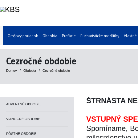
Omšový poriadok
Obdobia
Prefácie
Eucharistické modlitby
Vlastné
Cezročné obdobie
Domov
/
Obdobia
/
Cezročné obdobie
ŠTRNÁSTA N
ADVENTNÉ OBDOBIE
VSTUPNÝ SP
VIANOČNÉ OBDOBIE
Spomíname, Bož
PÔSTNE OBDOBIE
milosrdenstvo u