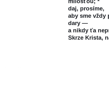
milosťou; *
daj, prosíme,
aby sme vždy 
dary —
a nikdy ťa nepr
Skrze Krista, 
KBS © 1997-2026