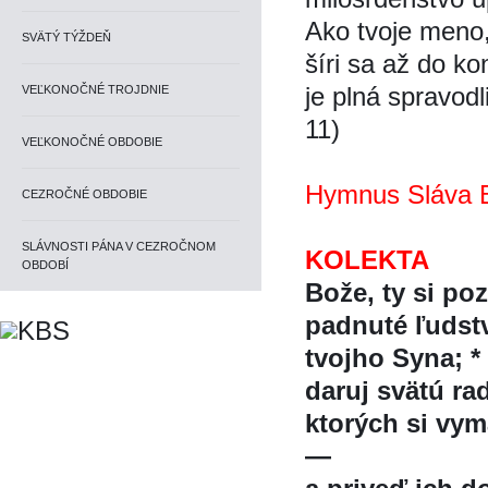
Ako tvoje meno,
SVÄTÝ TÝŽDEŇ
šíri sa až do ko
je plná spravodl
VEĽKONOČNÉ TROJDNIE
11)
VEĽKONOČNÉ OBDOBIE
Hymnus Sláva B
CEZROČNÉ OBDOBIE
SLÁVNOSTI PÁNA V CEZROČNOM
KOLEKTA
OBDOBÍ
Bože, ty si po
padnuté ľudst
tvojho Syna; *
daruj svätú ra
ktorých si vym
—