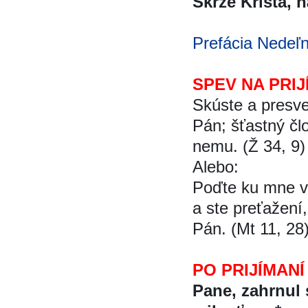
Skrze Krista, 
Prefácia Nedeľ
SPEV NA PRIJ
Skúste a presve
Pán; šťastný čl
nemu. (Ž 34, 9)
Alebo:
Poďte ku mne vš
a ste preťažení,
Pán. (Mt 11, 28
PO PRIJÍMANÍ
Pane, zahrnul