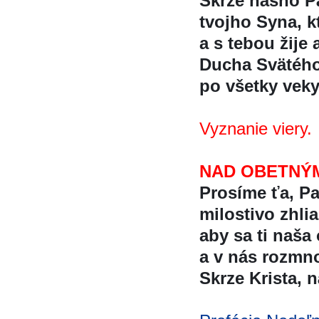
Skrze nášho Pá
tvojho Syna, k
a s tebou žije 
Ducha Svätéh
po všetky veky
Vyznanie viery.
NAD OBETNÝM
Prosíme ťa, Pa
milostivo zhli
aby sa ti naša
a v nás rozmno
Skrze Krista, 