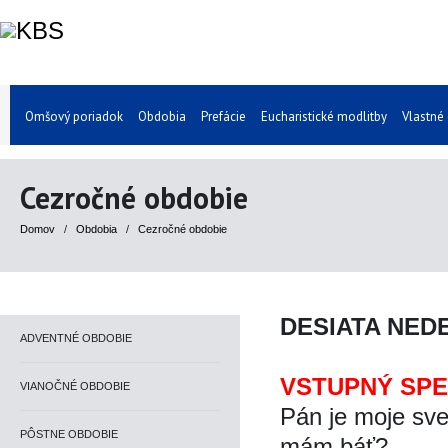
Omšový poriadok
Obdobia
Prefácie
Eucharistické modlitby
Vlastné
Cezročné obdobie
Domov
/
Obdobia
/
Cezročné obdobie
DESIATA NED
ADVENTNÉ OBDOBIE
VSTUPNÝ SP
VIANOČNÉ OBDOBIE
Pán je moje sve
PÔSTNE OBDOBIE
mám báť?