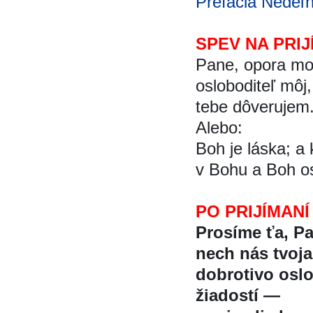
Prefácia Nedeľ
SPEV NA PRIJ
Pane, opora moj
osloboditeľ môj
tebe dôverujem.
Alebo:
Boh je láska; a 
v Bohu a Boh os
PO PRIJÍMANÍ
Prosíme ťa, Pa
nech nás tvoj
dobrotivo osl
žiadostí —