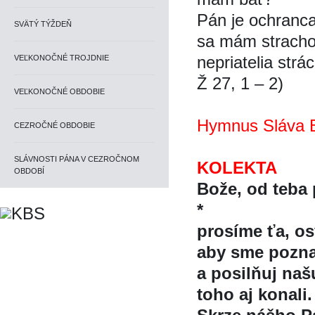
Pán je ochranca
SVÄTÝ TÝŽDEŇ
sa mám strachov
nepriatelia strá
VEĽKONOČNÉ TROJDNIE
Ž 27, 1 – 2)
VEĽKONOČNÉ OBDOBIE
Hymnus Sláva B
CEZROČNÉ OBDOBIE
SLÁVNOSTI PÁNA V CEZROČNOM
KOLEKTA
OBDOBÍ
Bože, od teba
*
prosíme ťa, o
aby sme poznal
a posilňuj naš
toho aj konali.