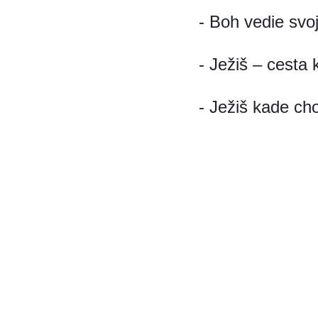
- Boh vedie svo
- Ježiš – cesta 
- Ježiš kade cho
KBS © 1997-2026