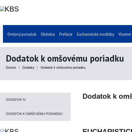
Omšový poriadok
Obdobia
Prefácie
Eucharistické modlitby
Vlastné
Dodatok k omšovému poriadku
Domov
/
Dodatky
/
Dodatok k omšovému poriadku
Dodatok k om
DODATOK IV.
DODATOK K OMŠOVÉMU PORIADKU
EUCHARISTIC