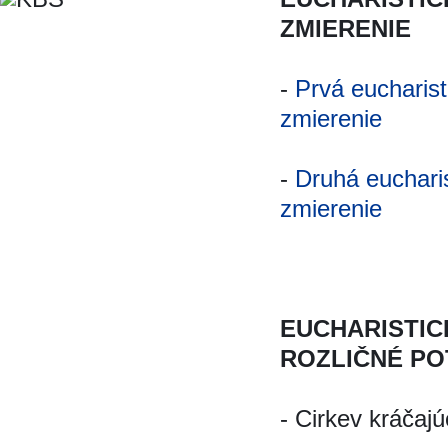
ZMIERENIE
-
Prvá eucharist
zmierenie
-
Druhá eucharis
zmierenie
EUCHARISTIC
ROZLIČNÉ P
- Cirkev kráčaj