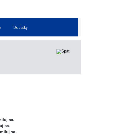
e
Dodatky
miluj sa.
uj sa.
zmiluj sa.