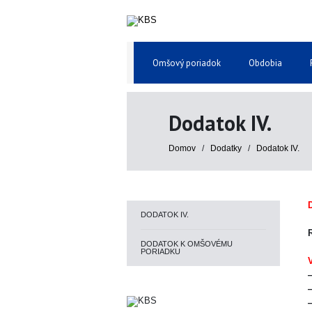
Omšový poriadok
Obdobia
Dodatok IV.
Domov
/
Dodatky
/
Dodatok IV.
DODATOK IV.
DODATOK K OMŠOVÉMU
PORIADKU
—
—
—