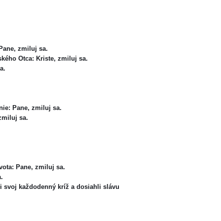
 Pane, zmiluj sa.
ského Otca: Kriste, zmiluj sa.
a.
enie: Pane, zmiluj sa.
zmiluj sa.
ivota: Pane, zmiluj sa.
a.
svoj každodenný kríž a dosiahli slávu