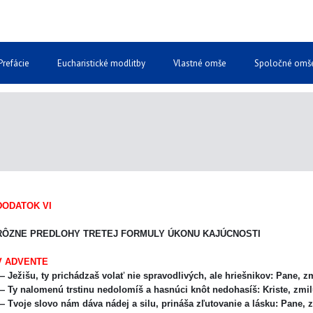
Prefácie
Eucharistické modlitby
Vlastné omše
Spoločné omš
DODATOK VI
RÔZNE PREDLOHY TRETEJ FORMULY ÚKONU KAJÚCNOSTI
V ADVENTE
 Ježišu, ty prichádzaš volať nie spravodlivých, ale hriešnikov: Pane, z
 Ty nalomenú trstinu nedolomíš a hasnúci knôt nedohasíš: Kriste, zmil
 Tvoje slovo nám dáva nádej a silu, prináša zľutovanie a lásku: Pane, 