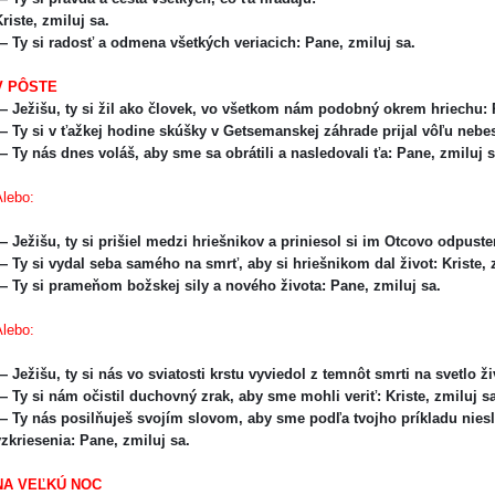
riste, zmiluj sa.
— Ty si radosť a odmena všetkých veriacich: Pane, zmiluj sa.
V PÔSTE
 Ježišu, ty si žil ako človek, vo všetkom nám podobný okrem hriechu:
 Ty si v ťažkej hodine skúšky v Getsemanskej záhrade prijal vôľu nebe
 Ty nás dnes voláš, aby sme sa obrátili a nasledovali ťa: Pane, zmiluj s
Alebo:
 Ježišu, ty si prišiel medzi hriešnikov a priniesol si im Otcovo odpust
 Ty si vydal seba samého na smrť, aby si hriešnikom dal život: Kriste, 
— Ty si prameňom božskej sily a nového života: Pane, zmiluj sa.
Alebo:
 Ježišu, ty si nás vo sviatosti krstu vyviedol z temnôt smrti na svetlo ž
 Ty si nám očistil duchovný zrak, aby sme mohli veriť: Kriste, zmiluj s
 Ty nás posilňuješ svojím slovom, aby sme podľa tvojho príkladu niesli 
vzkriesenia: Pane, zmiluj sa.
NA VEĽKÚ NOC