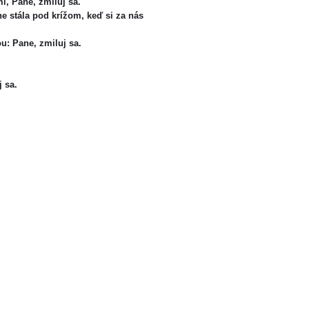
mi, Pane, zmiluj sa.
 stála pod krížom, keď si za nás
ou: Pane, zmiluj sa.
j sa.