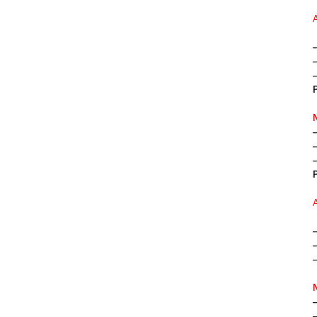
—
—
—
—
—
—
—