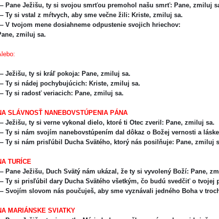
— Pane Ježišu, ty si svojou smrťou premohol našu smrť: Pane, zmiluj s
 Ty si vstal z mŕtvych, aby sme večne žili: Kriste, zmiluj sa.
— V tvojom mene dosiahneme odpustenie svojich hriechov:
Pane, zmiluj sa.
Alebo:
 Ježišu, ty si kráľ pokoja: Pane, zmiluj sa.
 Ty si nádej pochybujúcich: Kriste, zmiluj sa.
— Ty si radosť veriacich: Pane, zmiluj sa.
NA SLÁVNOSŤ NANEBOVSTÚPENIA PÁNA
 Ježišu, ty si verne vykonal dielo, ktoré ti Otec zveril: Pane, zmiluj sa.
 Ty si nám svojím nanebovstúpením dal dôkaz o Božej vernosti a láske
 Ty si nám prisľúbil Ducha Svätého, ktorý nás posilňuje: Pane, zmiluj 
NA TURÍCE
 Pane Ježišu, Duch Svätý nám ukázal, že ty si vyvolený Boží: Pane, zm
 Ty si prisľúbil dary Ducha Svätého všetkým, čo budú svedčiť o tvojej
— Svojím slovom nás poučuješ, aby sme vyznávali jedného Boha v troc
NA MARIÁNSKE SVIATKY