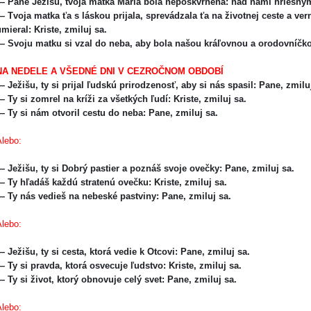
— Pane Ježišu, tvoja matka Mária bola nepoškvrnená: nad nami hriešny
 Tvoja matka ťa s láskou prijala, sprevádzala ťa na životnej ceste a verne
mieral: Kriste, zmiluj sa.
— Svoju matku si vzal do neba, aby bola našou kráľovnou a orodovníčk
NA NEDELE A VŠEDNÉ DNI V CEZROČNOM OBDOBÍ
 Ježišu, ty si prijal ľudskú prirodzenosť, aby si nás spasil: Pane, zmilu
 Ty si zomrel na kríži za všetkých ľudí: Kriste, zmiluj sa.
— Ty si nám otvoril cestu do neba: Pane, zmiluj sa.
Alebo:
 Ježišu, ty si Dobrý pastier a poznáš svoje ovečky: Pane, zmiluj sa.
 Ty hľadáš každú stratenú ovečku: Kriste, zmiluj sa.
— Ty nás vedieš na nebeské pastviny: Pane, zmiluj sa.
Alebo:
 Ježišu, ty si cesta, ktorá vedie k Otcovi: Pane, zmiluj sa.
 Ty si pravda, ktorá osvecuje ľudstvo: Kriste, zmiluj sa.
 Ty si život, ktorý obnovuje celý svet: Pane, zmiluj sa.
Alebo: