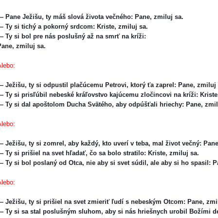
 Pane Ježišu, ty máš slová života večného: Pane, zmiluj sa.
 Ty si tichý a pokorný srdcom: Kriste, zmiluj sa.
 Ty si bol pre nás poslušný až na smrť na kríži:
Pane, zmiluj sa.
Alebo:
 Ježišu, ty si odpustil plačúcemu Petrovi, ktorý ťa zaprel: Pane, zmiluj
 Ty si prisľúbil nebeské kráľovstvo kajúcemu zločincovi na kríži: Krist
 Ty si dal apoštolom Ducha Svätého, aby odpúšťali hriechy: Pane, zmil
Alebo:
 Ježišu, ty si zomrel, aby každý, kto uverí v teba, mal život večný: Pan
 Ty si prišiel na svet hľadať, čo sa bolo stratilo: Kriste, zmiluj sa.
 Ty si bol poslaný od Otca, nie aby si svet súdil, ale aby si ho spasil: 
Alebo:
 Ježišu, ty si prišiel na svet zmieriť ľudí s nebeským Otcom: Pane, zmi
 Ty si sa stal poslušným sluhom, aby si nás hriešnych urobil Božími de