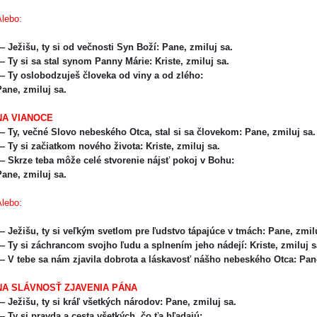
Alebo:
 Ježišu, ty si od večnosti Syn Boží: Pane, zmiluj sa.
— Ty si sa stal synom Panny Márie: Kriste, zmiluj sa.
— Ty oslobodzuješ človeka od viny a od zlého:
Pane, zmiluj sa.
NA VIANOCE
— Ty, večné Slovo nebeského Otca, stal si sa človekom: Pane, zmiluj sa.
 Ty si začiatkom nového života: Kriste, zmiluj sa.
 Skrze teba môže celé stvorenie nájsť pokoj v Bohu:
Pane, zmiluj sa.
Alebo:
 Ježišu, ty si veľkým svetlom pre ľudstvo tápajúce v tmách: Pane, zmil
 Ty si záchrancom svojho ľudu a splnením jeho nádejí: Kriste, zmiluj s
— V tebe sa nám zjavila dobrota a láskavosť nášho nebeského Otca: Pan
NA SLÁVNOSŤ ZJAVENIA PÁNA
 Ježišu, ty si kráľ všetkých národov: Pane, zmiluj sa.
 Ty si pravda a cesta všetkých, čo ťa hľadajú: