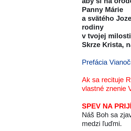
aby si na oro
Panny Márie
a svätého Joz
rodiny
v tvojej milost
Skrze Krista, 
Prefácia Viano
Ak sa recituje 
vlastné znenie 
SPEV NA PRIJ
Náš Boh sa zjav
medzi ľuďmi.