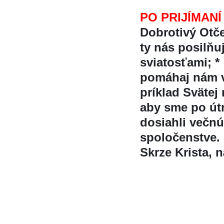
PO PRIJÍMANÍ
Dobrotivý Otče
ty nás posilň
sviatosťami; *
pomáhaj nám v
príklad Svätej
aby sme po útr
dosiahli večnú
spoločenstve.
Skrze Krista, 
KBS © 1997-2026