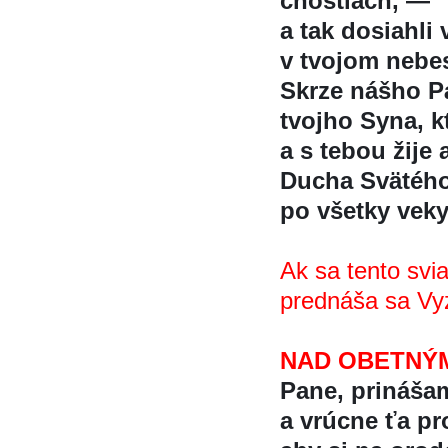
čnostiach, —
a tak dosiahl
v tvojom neb
Skrze nášho Pá
tvojho Syna, k
a s tebou žije 
Ducha Svätéh
po všetky veky
Ak sa tento svia
prednáša sa Vyz
NAD OBETNÝM
Pane, prinášam
a vrúcne ťa p