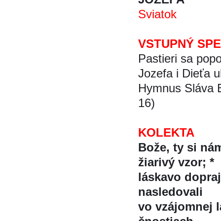
Sviatok
VSTUPNÝ SP
Pastieri sa popo
Jozefa i Dieťa u
Hymnus Sláva B
16)
KOLEKTA
Bože, ty si ná
žiarivý vzor; *
láskavo dopraj
nasledovali
vo vzájomnej l