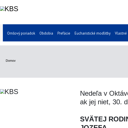
Omšový poriadok
Obdobia
Prefácie
Eucharistické modlitby
Vlastné
Domov
Nedeľa v Oktáv
ak jej niet, 30.
SVÄTEJ RODIN
JOZEFA