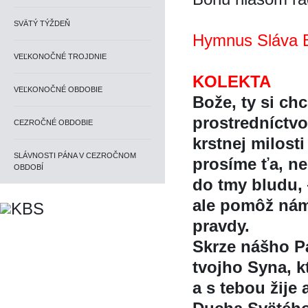
SVÄTÝ TÝŽDEŇ
Hymnus Sláva B
VEĽKONOČNÉ TROJDNIE
KOLEKTA
VEĽKONOČNÉ OBDOBIE
Bože, ty si ch
prostredníctv
CEZROČNÉ OBDOBIE
krstnej milosti
SLÁVNOSTI PÁNA V CEZROČNOM
prosíme ťa, n
OBDOBÍ
do tmy bludu,
ale pomôž nám 
pravdy.
Skrze nášho Pá
tvojho Syna, k
a s tebou žije 