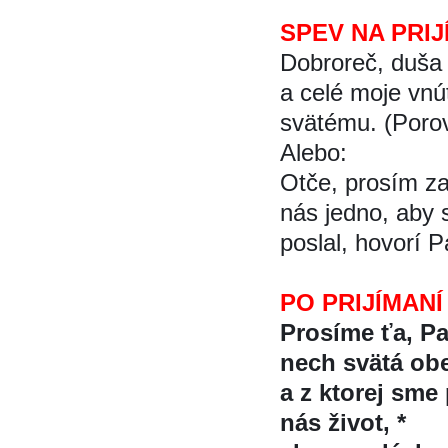
SPEV NA PRIJ
Dobroreč, duša
a celé moje vnú
svätému. (Porov
Alebo:
Otče, prosím za 
nás jedno, aby s
poslal, hovorí P
PO PRIJÍMANÍ
Prosíme ťa, Pa
nech svätá obe
a z ktorej sme 
nás život, *