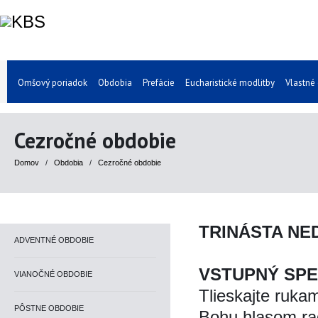
Omšový poriadok
Obdobia
Prefácie
Eucharistické modlitby
Vlastné
Cezročné obdobie
Domov
/
Obdobia
/
Cezročné obdobie
TRINÁSTA NE
ADVENTNÉ OBDOBIE
VSTUPNÝ SP
VIANOČNÉ OBDOBIE
Tlieskajte rukam
PÔSTNE OBDOBIE
Bohu hlasom ra