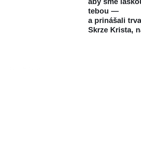
aby sme láskou
tebou —
a prinášali trv
Skrze Krista, 
KBS © 1997-2026