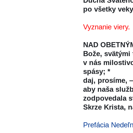
Ducha Svätéh
po všetky veky
Vyznanie viery.
NAD OBETNÝM
Bože, svätými
v nás milostiv
spásy; *
daj, prosíme, 
aby naša služb
zodpovedala sv
Skrze Krista, 
Prefácia Nedeľ